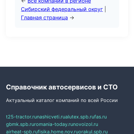
←
Все компании в регионе
Сибирский федеральный округ
|
Главная страница
→
Справочник автосервисов и СТО
Актуальный каталог компаний по всей России
t25-tractor.ru
nashicveti.ru
alutex.spb.ru
fas.ru
gbmk.spb.ru
romania-today.ru
novoizol.ru
airheat-spb.ru
fisika.home.nov.ru
orakul.spb.ru