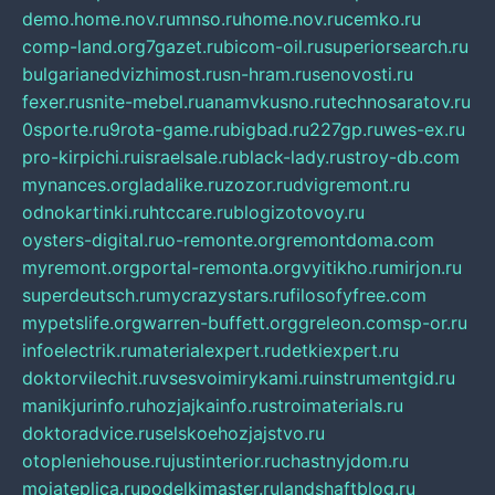
demo.home.nov.ru
mnso.ru
home.nov.ru
cemko.ru
comp-land.org
7gazet.ru
bicom-oil.ru
superiorsearch.ru
bulgarianedvizhimost.ru
sn-hram.ru
senovosti.ru
fexer.ru
snite-mebel.ru
anamvkusno.ru
technosaratov.ru
0sporte.ru
9rota-game.ru
bigbad.ru
227gp.ru
wes-ex.ru
pro-kirpichi.ru
israelsale.ru
black-lady.ru
stroy-db.com
mynances.org
ladalike.ru
zozor.ru
dvigremont.ru
odnokartinki.ru
htccare.ru
blogizotovoy.ru
oysters-digital.ru
o-remonte.org
remontdoma.com
myremont.org
portal-remonta.org
vyitikho.ru
mirjon.ru
superdeutsch.ru
mycrazystars.ru
filosofyfree.com
mypetslife.org
warren-buffett.org
greleon.com
sp-or.ru
infoelectrik.ru
materialexpert.ru
detkiexpert.ru
doktorvilechit.ru
vsesvoimirykami.ru
instrumentgid.ru
manikjurinfo.ru
hozjajkainfo.ru
stroimaterials.ru
doktoradvice.ru
selskoehozjajstvo.ru
otopleniehouse.ru
justinterior.ru
chastnyjdom.ru
mojateplica.ru
podelkimaster.ru
landshaftblog.ru