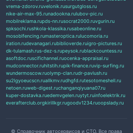
vrema-zdorov.ru
velonik.ru
surgutgloss.ru
nike-air-max-95.ru
nadookna.ru
lubov-pic.ru
mobilreklama.ru
pds-nn.ru
socrat2000.ru
vgurin.ru
spksochi.ru
shkola-klassika.ru
sabeonline.ru
mosoblfencing.ru
masteroptica.ru
lucomoria.ru
iration.ru
devanagari.ru
biblioverde.ru
igro-pictures.ru
dk-tulamash.ru
s-dez-s.ru
peysok.ru
blackcountess.ru
asoftdoc.ru
scifichannel.ru
ocenka-appraisal.ru
mudconnector.ru
hitstih.ru
pik-finance.ru
vip-surfing.ru
wundermoscow.ru
olymp-clan.ru
dr-pavlush.ru
su2lgyoeucscn.ru
allkmv.ru
dhgfd.ru
tesotomeshell.ru
netoen.ru
web-digest.ru
changanqiyuana07.ru
kuper-dostavka.ru
edemvgelen.ru
ytyt.ru
infoelektrik.ru
everafterclub.org
kirillkgr.ru
goodv1234.ru
oopslady.ru
© Справочник автосервисов и СТО. Все права