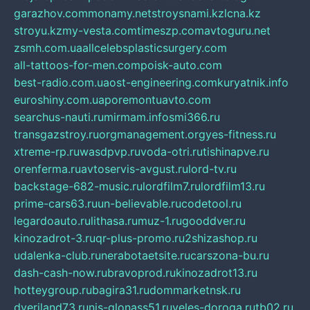
garazhov.com
monamy.net
stroysnami.kz
lcna.kz
stroyu.kz
my-vesta.com
timeszp.com
avtoguru.net
zsmh.com.ua
allcelebsplasticsurgery.com
all-tattoos-for-men.com
poisk-auto.com
best-radio.com.ua
ost-engineering.com
kuryatnik.info
euroshiny.com.ua
poremontuavto.com
searchus-nauti.ru
mirmam.info
smi366.ru
transgazstroy.ru
orgmanagement.org
yes-fitness.ru
xtreme-rp.ru
wasdpvp.ru
voda-otri.ru
tishinapve.ru
orenferma.ru
avtoservis-avgust.ru
lord-tv.ru
backstage-682-music.ru
lordfilm7.ru
lordfilm13.ru
prime-cars63.ru
un-believable.ru
codetool.ru
legardoauto.ru
lithasa.ru
muz-1.ru
gooddver.ru
kinozadrot-3.ru
qr-plus-promo.ru
2shizashop.ru
udalenka-club.ru
nerabotaetsite.ru
carszona-bu.ru
dash-cash-now.ru
bravoprod.ru
kinozadrot13.ru
hotteygroup.ru
bagira31.ru
dommarketnsk.ru
dveriland73.ru
nis-glonass51.ru
veles-doroga.ru
tb02.ru