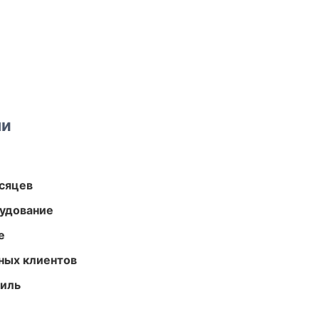
ми
есяцев
удование
е
ных клиентов
иль