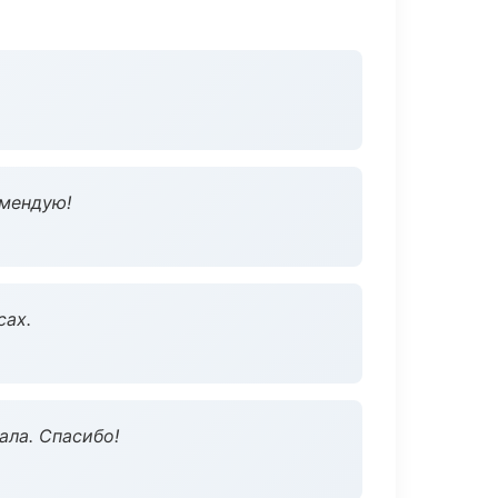
омендую!
сах.
ала. Спасибо!