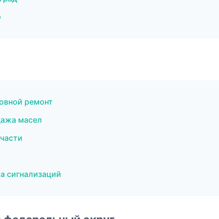
р
овной ремонт
дажа масел
пчасти
а сигнализаций