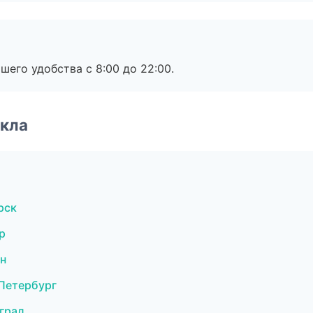
шего удобства с 8:00 до 22:00.
екла
рск
р
н
Петербург
град