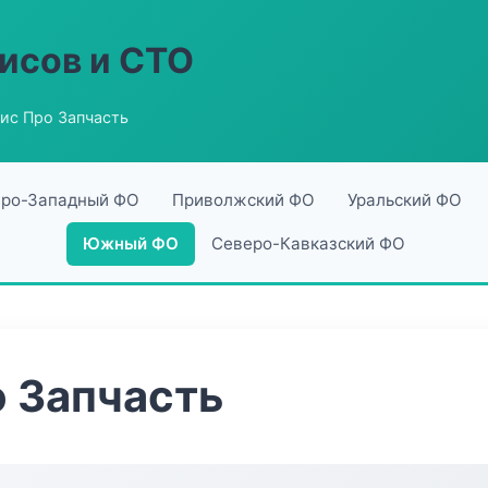
исов и СТО
ис Про Запчасть
ро-Западный ФО
Приволжский ФО
Уральский ФО
Южный ФО
Северо-Кавказский ФО
 Запчасть