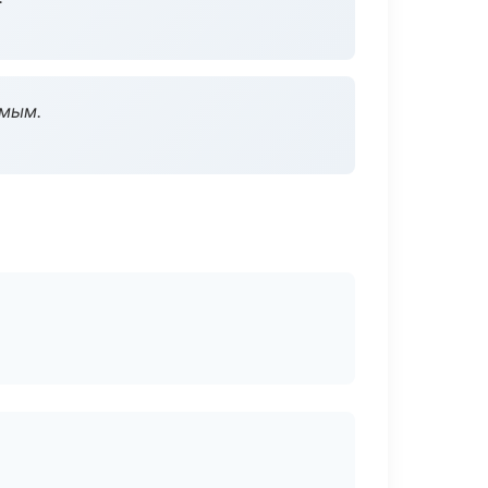
омым.