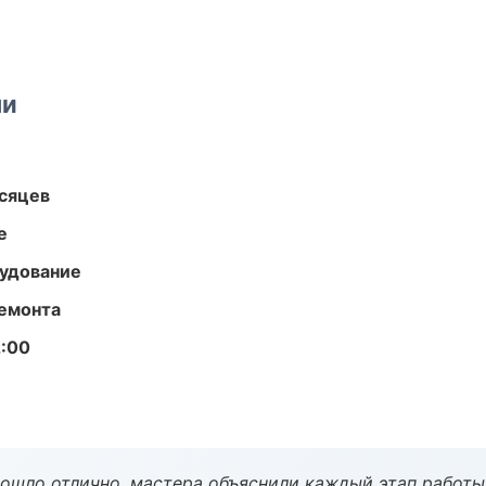
ми
есяцев
е
удование
ремонта
2:00
рошло отлично, мастера объяснили каждый этап работы