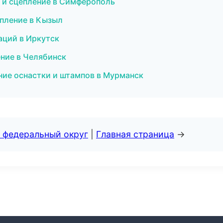
ия и сцепление в Симферополь
епление в Кызыл
аций в Иркутск
ние в Челябинск
ние оснастки и штампов в Мурманск
 федеральный округ
|
Главная страница
→