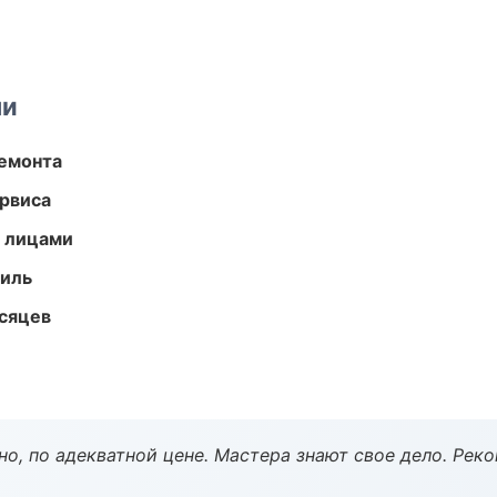
ми
ремонта
рвиса
и лицами
иль
есяцев
но, по адекватной цене. Мастера знают свое дело. Рек