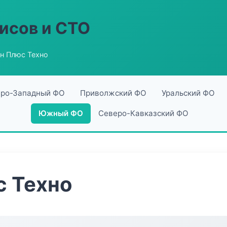
исов и СТО
н Плюс Техно
ро-Западный ФО
Приволжский ФО
Уральский ФО
Южный ФО
Северо-Кавказский ФО
с Техно