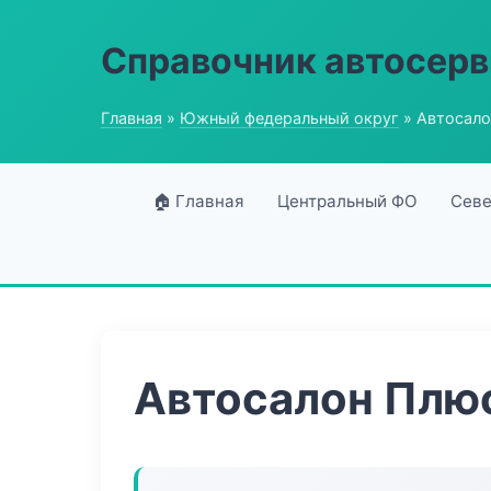
Справочник автосерв
Главная
»
Южный федеральный округ
» Автосало
🏠 Главная
Центральный ФО
Севе
Автосалон Плю