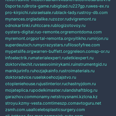
0sporte.ru
9rota-game.ru
bigbad.ru
227gp.ru
wes-ex.ru
pro-kirpichi.ru
israelsale.ru
black-lady.ru
stroy-db.com
mynances.org
ladalike.ru
zozor.ru
dvigremont.ru
odnokartinki.ru
htccare.ru
blogizotovoy.ru
oysters-digital.ru
o-remonte.org
remontdoma.com
myremont.org
portal-remonta.org
vyitikho.ru
mirjon.ru
superdeutsch.ru
mycrazystars.ru
filosofyfree.com
mypetslife.org
warren-buffett.org
greleon.com
sp-or.ru
infoelectrik.ru
materialexpert.ru
detkiexpert.ru
doktorvilechit.ru
vsesvoimirykami.ru
instrumentgid.ru
manikjurinfo.ru
hozjajkainfo.ru
stroimaterials.ru
doktoradvice.ru
selskoehozjajstvo.ru
otopleniehouse.ru
justinterior.ru
chastnyjdom.ru
mojateplica.ru
podelkimaster.ru
landshaftblog.ru
garazhov.com
monamy.net
stroysnami.kz
lcna.kz
stroyu.kz
my-vesta.com
timeszp.com
avtoguru.net
zsmh.com.ua
allcelebsplasticsurgery.com