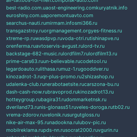
all-tattoos-for-men.com
poisk-auto.com
best-radio.com.ua
ost-engineering.com
kuryatnik.info
euroshiny.com.ua
poremontuavto.com
searchus-nauti.ru
mirmam.info
smi366.ru
transgazstroy.ru
orgmanagement.org
yes-fitness.ru
xtreme-rp.ru
wasdpvp.ru
voda-otri.ru
tishinapve.ru
orenferma.ru
avtoservis-avgust.ru
lord-tv.ru
backstage-682-music.ru
lordfilm7.ru
lordfilm13.ru
prime-cars63.ru
un-believable.ru
codetool.ru
legardoauto.ru
lithasa.ru
muz-1.ru
gooddver.ru
kinozadrot-3.ru
qr-plus-promo.ru
2shizashop.ru
udalenka-club.ru
nerabotaetsite.ru
carszona-bu.ru
dash-cash-now.ru
bravoprod.ru
kinozadrot13.ru
hotteygroup.ru
bagira31.ru
dommarketnsk.ru
dveriland73.ru
nis-glonass51.ru
veles-doroga.ru
tb02.ru
vrema-zdorov.ru
velonik.ru
surgutgloss.ru
nike-air-max-95.ru
nadookna.ru
lubov-pic.ru
mobilreklama.ru
pds-nn.ru
socrat2000.ru
vgurin.ru