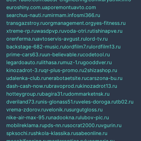
euroshiny.com.ua
poremontuavto.com
searchus-nauti.ru
mirmam.info
smi366.ru
transgazstroy.ru
orgmanagement.org
yes-fitness.ru
xtreme-rp.ru
wasdpvp.ru
voda-otri.ru
tishinapve.ru
orenferma.ru
avtoservis-avgust.ru
lord-tv.ru
backstage-682-music.ru
lordfilm7.ru
lordfilm13.ru
prime-cars63.ru
un-believable.ru
codetool.ru
legardoauto.ru
lithasa.ru
muz-1.ru
gooddver.ru
kinozadrot-3.ru
qr-plus-promo.ru
2shizashop.ru
udalenka-club.ru
nerabotaetsite.ru
carszona-bu.ru
dash-cash-now.ru
bravoprod.ru
kinozadrot13.ru
hotteygroup.ru
bagira31.ru
dommarketnsk.ru
dveriland73.ru
nis-glonass51.ru
veles-doroga.ru
tb02.ru
vrema-zdorov.ru
velonik.ru
surgutgloss.ru
nike-air-max-95.ru
nadookna.ru
lubov-pic.ru
mobilreklama.ru
pds-nn.ru
socrat2000.ru
vgurin.ru
spksochi.ru
shkola-klassika.ru
sabeonline.ru