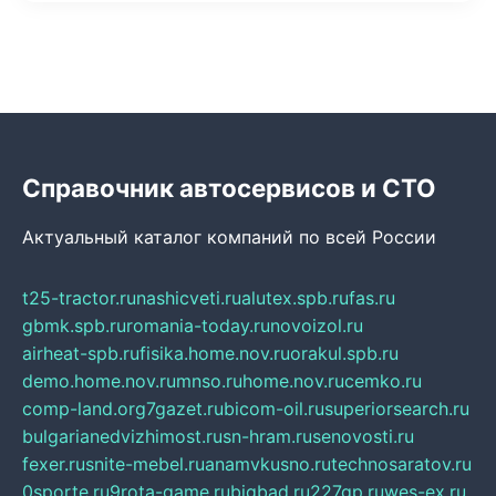
Справочник автосервисов и СТО
Актуальный каталог компаний по всей России
t25-tractor.ru
nashicveti.ru
alutex.spb.ru
fas.ru
gbmk.spb.ru
romania-today.ru
novoizol.ru
airheat-spb.ru
fisika.home.nov.ru
orakul.spb.ru
demo.home.nov.ru
mnso.ru
home.nov.ru
cemko.ru
comp-land.org
7gazet.ru
bicom-oil.ru
superiorsearch.ru
bulgarianedvizhimost.ru
sn-hram.ru
senovosti.ru
fexer.ru
snite-mebel.ru
anamvkusno.ru
technosaratov.ru
0sporte.ru
9rota-game.ru
bigbad.ru
227gp.ru
wes-ex.ru