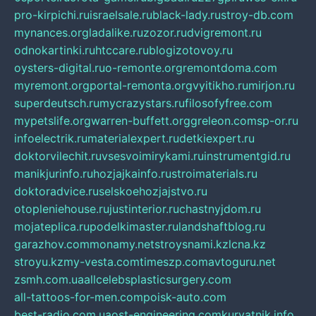
pro-kirpichi.ru
israelsale.ru
black-lady.ru
stroy-db.com
mynances.org
ladalike.ru
zozor.ru
dvigremont.ru
odnokartinki.ru
htccare.ru
blogizotovoy.ru
oysters-digital.ru
o-remonte.org
remontdoma.com
myremont.org
portal-remonta.org
vyitikho.ru
mirjon.ru
superdeutsch.ru
mycrazystars.ru
filosofyfree.com
mypetslife.org
warren-buffett.org
greleon.com
sp-or.ru
infoelectrik.ru
materialexpert.ru
detkiexpert.ru
doktorvilechit.ru
vsesvoimirykami.ru
instrumentgid.ru
manikjurinfo.ru
hozjajkainfo.ru
stroimaterials.ru
doktoradvice.ru
selskoehozjajstvo.ru
otopleniehouse.ru
justinterior.ru
chastnyjdom.ru
mojateplica.ru
podelkimaster.ru
landshaftblog.ru
garazhov.com
monamy.net
stroysnami.kz
lcna.kz
stroyu.kz
my-vesta.com
timeszp.com
avtoguru.net
zsmh.com.ua
allcelebsplasticsurgery.com
all-tattoos-for-men.com
poisk-auto.com
best-radio.com.ua
ost-engineering.com
kuryatnik.info