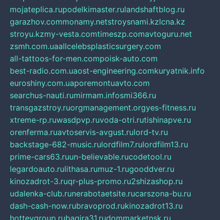
mojateplica.ru
podelkimaster.ru
landshaftblog.ru
garazhov.com
monamy.net
stroysnami.kz
lcna.kz
stroyu.kz
my-vesta.com
timeszp.com
avtoguru.net
zsmh.com.ua
allcelebsplasticsurgery.com
all-tattoos-for-men.com
poisk-auto.com
best-radio.com.ua
ost-engineering.com
kuryatnik.info
euroshiny.com.ua
poremontuavto.com
searchus-nauti.ru
mirmam.info
smi366.ru
transgazstroy.ru
orgmanagement.org
yes-fitness.ru
xtreme-rp.ru
wasdpvp.ru
voda-otri.ru
tishinapve.ru
orenferma.ru
avtoservis-avgust.ru
lord-tv.ru
backstage-682-music.ru
lordfilm7.ru
lordfilm13.ru
prime-cars63.ru
un-believable.ru
codetool.ru
legardoauto.ru
lithasa.ru
muz-1.ru
gooddver.ru
kinozadrot-3.ru
qr-plus-promo.ru
2shizashop.ru
udalenka-club.ru
nerabotaetsite.ru
carszona-bu.ru
dash-cash-now.ru
bravoprod.ru
kinozadrot13.ru
hotteygroup.ru
bagira31.ru
dommarketnsk.ru