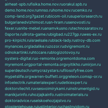
airheat-spb.ru
fisika.home.nov.ru
orakul.spb.ru
demo.home.nov.ru
mnso.ru
home.nov.ru
cemko.ru
comp-land.org
7gazet.ru
bicom-oil.ru
superiorsearch.ru
bulgarianedvizhimost.ru
sn-hram.ru
senovosti.ru
fexer.ru
snite-mebel.ru
anamvkusno.ru
technosaratov.ru
0sporte.ru
9rota-game.ru
bigbad.ru
227gp.ru
wes-ex.ru
pro-kirpichi.ru
israelsale.ru
black-lady.ru
stroy-db.com
mynances.org
ladalike.ru
zozor.ru
dvigremont.ru
odnokartinki.ru
htccare.ru
blogizotovoy.ru
oysters-digital.ru
o-remonte.org
remontdoma.com
myremont.org
portal-remonta.org
vyitikho.ru
mirjon.ru
superdeutsch.ru
mycrazystars.ru
filosofyfree.com
mypetslife.org
warren-buffett.org
greleon.com
sp-or.ru
infoelectrik.ru
materialexpert.ru
detkiexpert.ru
doktorvilechit.ru
vsesvoimirykami.ru
instrumentgid.ru
manikjurinfo.ru
hozjajkainfo.ru
stroimaterials.ru
doktoradvice.ru
selskoehozjajstvo.ru
otopleniehouse.ru
justinterior.ru
chastnyjdom.ru