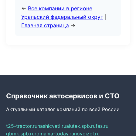
←
Все компании в регионе
Уральский федеральный округ
|
Главная страница
→
Справочник автосервисов и СТО
Актуальный каталог компаний по всей России
t25-tractor.ru
nashicveti.ru
alutex.spb.ru
fas.ru
gbmk.spb.ru
romania-today.ru
novoizol.ru