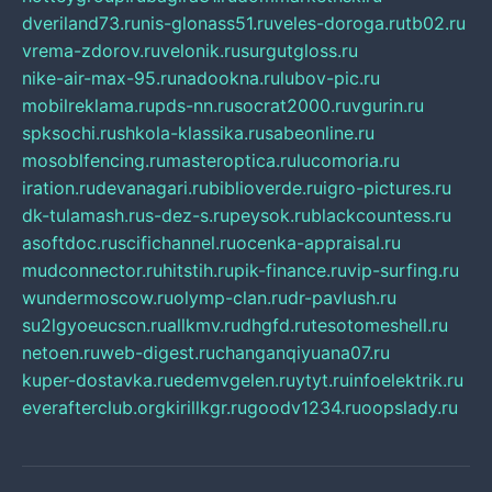
dveriland73.ru
nis-glonass51.ru
veles-doroga.ru
tb02.ru
vrema-zdorov.ru
velonik.ru
surgutgloss.ru
nike-air-max-95.ru
nadookna.ru
lubov-pic.ru
mobilreklama.ru
pds-nn.ru
socrat2000.ru
vgurin.ru
spksochi.ru
shkola-klassika.ru
sabeonline.ru
mosoblfencing.ru
masteroptica.ru
lucomoria.ru
iration.ru
devanagari.ru
biblioverde.ru
igro-pictures.ru
dk-tulamash.ru
s-dez-s.ru
peysok.ru
blackcountess.ru
asoftdoc.ru
scifichannel.ru
ocenka-appraisal.ru
mudconnector.ru
hitstih.ru
pik-finance.ru
vip-surfing.ru
wundermoscow.ru
olymp-clan.ru
dr-pavlush.ru
su2lgyoeucscn.ru
allkmv.ru
dhgfd.ru
tesotomeshell.ru
netoen.ru
web-digest.ru
changanqiyuana07.ru
kuper-dostavka.ru
edemvgelen.ru
ytyt.ru
infoelektrik.ru
everafterclub.org
kirillkgr.ru
goodv1234.ru
oopslady.ru