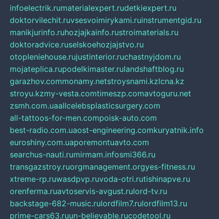
infoelectrik.ru
materialexpert.ru
detkiexpert.ru
doktorvilechit.ru
vsesvoimirykami.ru
instrumentgid.ru
manikjurinfo.ru
hozjajkainfo.ru
stroimaterials.ru
doktoradvice.ru
selskoehozjajstvo.ru
otopleniehouse.ru
justinterior.ru
chastnyjdom.ru
mojateplica.ru
podelkimaster.ru
landshaftblog.ru
garazhov.com
monamy.net
stroysnami.kz
lcna.kz
stroyu.kz
my-vesta.com
timeszp.com
avtoguru.net
zsmh.com.ua
allcelebsplasticsurgery.com
all-tattoos-for-men.com
poisk-auto.com
best-radio.com.ua
ost-engineering.com
kuryatnik.info
euroshiny.com.ua
poremontuavto.com
searchus-nauti.ru
mirmam.info
smi366.ru
transgazstroy.ru
orgmanagement.org
yes-fitness.ru
xtreme-rp.ru
wasdpvp.ru
voda-otri.ru
tishinapve.ru
orenferma.ru
avtoservis-avgust.ru
lord-tv.ru
backstage-682-music.ru
lordfilm7.ru
lordfilm13.ru
prime-cars63.ru
un-believable.ru
codetool.ru