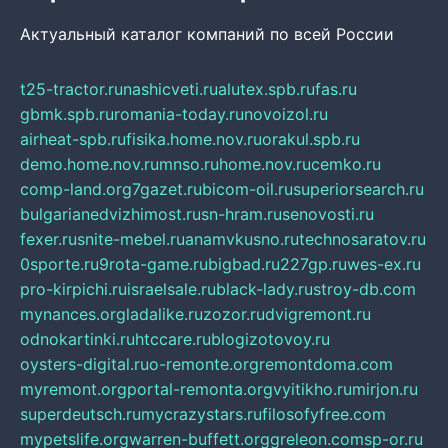
Актуальный каталог компаний по всей России
t25-tractor.ru
nashicveti.ru
alutex.spb.ru
fas.ru
gbmk.spb.ru
romania-today.ru
novoizol.ru
airheat-spb.ru
fisika.home.nov.ru
orakul.spb.ru
demo.home.nov.ru
mnso.ru
home.nov.ru
cemko.ru
comp-land.org
7gazet.ru
bicom-oil.ru
superiorsearch.ru
bulgarianedvizhimost.ru
sn-hram.ru
senovosti.ru
fexer.ru
snite-mebel.ru
anamvkusno.ru
technosaratov.ru
0sporte.ru
9rota-game.ru
bigbad.ru
227gp.ru
wes-ex.ru
pro-kirpichi.ru
israelsale.ru
black-lady.ru
stroy-db.com
mynances.org
ladalike.ru
zozor.ru
dvigremont.ru
odnokartinki.ru
htccare.ru
blogizotovoy.ru
oysters-digital.ru
o-remonte.org
remontdoma.com
myremont.org
portal-remonta.org
vyitikho.ru
mirjon.ru
superdeutsch.ru
mycrazystars.ru
filosofyfree.com
mypetslife.org
warren-buffett.org
greleon.com
sp-or.ru