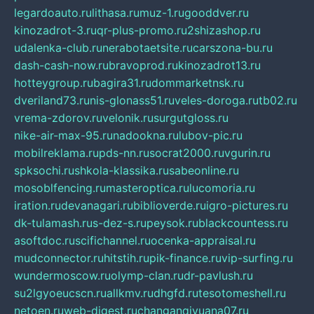
legardoauto.ru
lithasa.ru
muz-1.ru
gooddver.ru
kinozadrot-3.ru
qr-plus-promo.ru
2shizashop.ru
udalenka-club.ru
nerabotaetsite.ru
carszona-bu.ru
dash-cash-now.ru
bravoprod.ru
kinozadrot13.ru
hotteygroup.ru
bagira31.ru
dommarketnsk.ru
dveriland73.ru
nis-glonass51.ru
veles-doroga.ru
tb02.ru
vrema-zdorov.ru
velonik.ru
surgutgloss.ru
nike-air-max-95.ru
nadookna.ru
lubov-pic.ru
mobilreklama.ru
pds-nn.ru
socrat2000.ru
vgurin.ru
spksochi.ru
shkola-klassika.ru
sabeonline.ru
mosoblfencing.ru
masteroptica.ru
lucomoria.ru
iration.ru
devanagari.ru
biblioverde.ru
igro-pictures.ru
dk-tulamash.ru
s-dez-s.ru
peysok.ru
blackcountess.ru
asoftdoc.ru
scifichannel.ru
ocenka-appraisal.ru
mudconnector.ru
hitstih.ru
pik-finance.ru
vip-surfing.ru
wundermoscow.ru
olymp-clan.ru
dr-pavlush.ru
su2lgyoeucscn.ru
allkmv.ru
dhgfd.ru
tesotomeshell.ru
netoen.ru
web-digest.ru
changanqiyuana07.ru