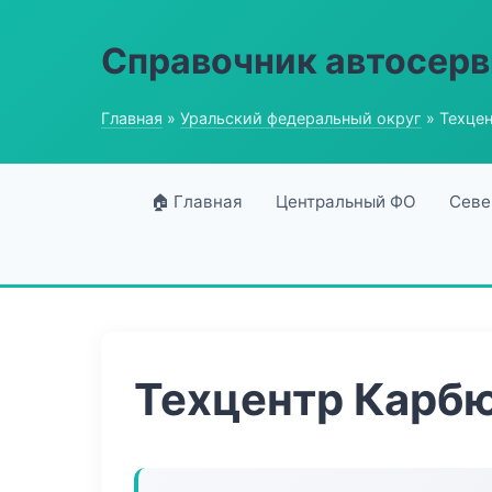
Справочник автосерв
Главная
»
Уральский федеральный округ
» Техце
🏠 Главная
Центральный ФО
Севе
Техцентр Карбю