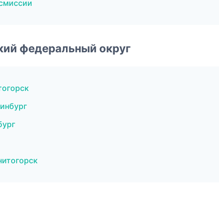
нсмиссии
ский федеральный округ
тогорск
ринбург
бург
нитогорск