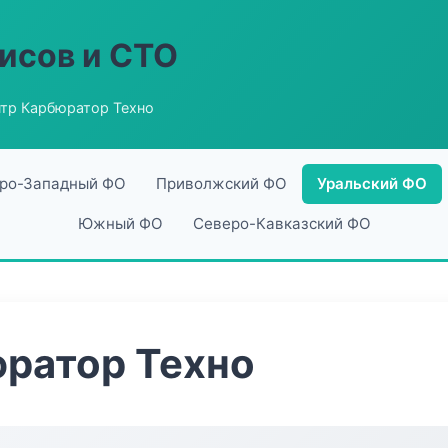
исов и СТО
нтр Карбюратор Техно
ро-Западный ФО
Приволжский ФО
Уральский ФО
Южный ФО
Северо-Кавказский ФО
ратор Техно