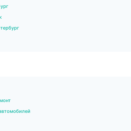
бург
к
етербург
монт
 автомобилей