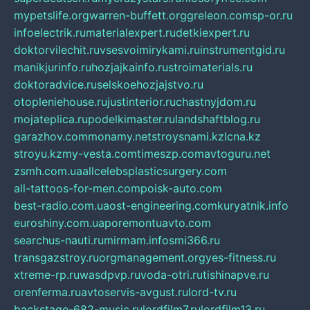
mypetslife.org
warren-buffett.org
greleon.com
sp-or.ru
infoelectrik.ru
materialexpert.ru
detkiexpert.ru
doktorvilechit.ru
vsesvoimirykami.ru
instrumentgid.ru
manikjurinfo.ru
hozjajkainfo.ru
stroimaterials.ru
doktoradvice.ru
selskoehozjajstvo.ru
otopleniehouse.ru
justinterior.ru
chastnyjdom.ru
mojateplica.ru
podelkimaster.ru
landshaftblog.ru
garazhov.com
monamy.net
stroysnami.kz
lcna.kz
stroyu.kz
my-vesta.com
timeszp.com
avtoguru.net
zsmh.com.ua
allcelebsplasticsurgery.com
all-tattoos-for-men.com
poisk-auto.com
best-radio.com.ua
ost-engineering.com
kuryatnik.info
euroshiny.com.ua
poremontuavto.com
searchus-nauti.ru
mirmam.info
smi366.ru
transgazstroy.ru
orgmanagement.org
yes-fitness.ru
xtreme-rp.ru
wasdpvp.ru
voda-otri.ru
tishinapve.ru
orenferma.ru
avtoservis-avgust.ru
lord-tv.ru
backstage-682-music.ru
lordfilm7.ru
lordfilm13.ru