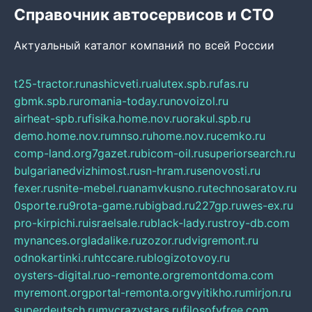
Справочник автосервисов и СТО
Актуальный каталог компаний по всей России
t25-tractor.ru
nashicveti.ru
alutex.spb.ru
fas.ru
gbmk.spb.ru
romania-today.ru
novoizol.ru
airheat-spb.ru
fisika.home.nov.ru
orakul.spb.ru
demo.home.nov.ru
mnso.ru
home.nov.ru
cemko.ru
comp-land.org
7gazet.ru
bicom-oil.ru
superiorsearch.ru
bulgarianedvizhimost.ru
sn-hram.ru
senovosti.ru
fexer.ru
snite-mebel.ru
anamvkusno.ru
technosaratov.ru
0sporte.ru
9rota-game.ru
bigbad.ru
227gp.ru
wes-ex.ru
pro-kirpichi.ru
israelsale.ru
black-lady.ru
stroy-db.com
mynances.org
ladalike.ru
zozor.ru
dvigremont.ru
odnokartinki.ru
htccare.ru
blogizotovoy.ru
oysters-digital.ru
o-remonte.org
remontdoma.com
myremont.org
portal-remonta.org
vyitikho.ru
mirjon.ru
superdeutsch.ru
mycrazystars.ru
filosofyfree.com