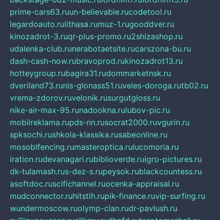
prime-cars63.ru
un-believable.ru
codetool.ru
legardoauto.ru
lithasa.ru
muz-1.ru
gooddver.ru
kinozadrot-3.ru
qr-plus-promo.ru
2shizashop.ru
udalenka-club.ru
nerabotaetsite.ru
carszona-bu.ru
dash-cash-now.ru
bravoprod.ru
kinozadrot13.ru
hotteygroup.ru
bagira31.ru
dommarketnsk.ru
dveriland73.ru
nis-glonass51.ru
veles-doroga.ru
tb02.ru
vrema-zdorov.ru
velonik.ru
surgutgloss.ru
nike-air-max-95.ru
nadookna.ru
lubov-pic.ru
mobilreklama.ru
pds-nn.ru
socrat2000.ru
vgurin.ru
spksochi.ru
shkola-klassika.ru
sabeonline.ru
mosoblfencing.ru
masteroptica.ru
lucomoria.ru
iration.ru
devanagari.ru
biblioverde.ru
igro-pictures.ru
dk-tulamash.ru
s-dez-s.ru
peysok.ru
blackcountess.ru
asoftdoc.ru
scifichannel.ru
ocenka-appraisal.ru
mudconnector.ru
hitstih.ru
pik-finance.ru
vip-surfing.ru
wundermoscow.ru
olymp-clan.ru
dr-pavlush.ru