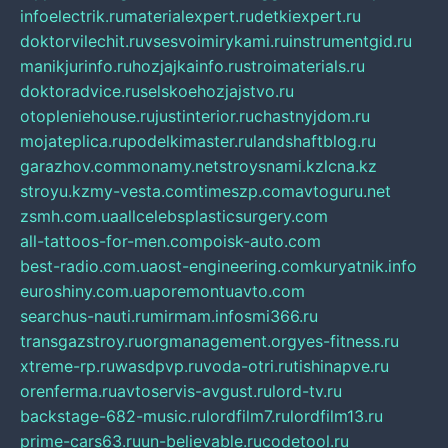
infoelectrik.ru
materialexpert.ru
detkiexpert.ru
doktorvilechit.ru
vsesvoimirykami.ru
instrumentgid.ru
manikjurinfo.ru
hozjajkainfo.ru
stroimaterials.ru
doktoradvice.ru
selskoehozjajstvo.ru
otopleniehouse.ru
justinterior.ru
chastnyjdom.ru
mojateplica.ru
podelkimaster.ru
landshaftblog.ru
garazhov.com
monamy.net
stroysnami.kz
lcna.kz
stroyu.kz
my-vesta.com
timeszp.com
avtoguru.net
zsmh.com.ua
allcelebsplasticsurgery.com
all-tattoos-for-men.com
poisk-auto.com
best-radio.com.ua
ost-engineering.com
kuryatnik.info
euroshiny.com.ua
poremontuavto.com
searchus-nauti.ru
mirmam.info
smi366.ru
transgazstroy.ru
orgmanagement.org
yes-fitness.ru
xtreme-rp.ru
wasdpvp.ru
voda-otri.ru
tishinapve.ru
orenferma.ru
avtoservis-avgust.ru
lord-tv.ru
backstage-682-music.ru
lordfilm7.ru
lordfilm13.ru
prime-cars63.ru
un-believable.ru
codetool.ru