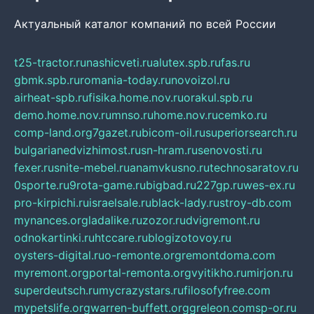
Актуальный каталог компаний по всей России
t25-tractor.ru
nashicveti.ru
alutex.spb.ru
fas.ru
gbmk.spb.ru
romania-today.ru
novoizol.ru
airheat-spb.ru
fisika.home.nov.ru
orakul.spb.ru
demo.home.nov.ru
mnso.ru
home.nov.ru
cemko.ru
comp-land.org
7gazet.ru
bicom-oil.ru
superiorsearch.ru
bulgarianedvizhimost.ru
sn-hram.ru
senovosti.ru
fexer.ru
snite-mebel.ru
anamvkusno.ru
technosaratov.ru
0sporte.ru
9rota-game.ru
bigbad.ru
227gp.ru
wes-ex.ru
pro-kirpichi.ru
israelsale.ru
black-lady.ru
stroy-db.com
mynances.org
ladalike.ru
zozor.ru
dvigremont.ru
odnokartinki.ru
htccare.ru
blogizotovoy.ru
oysters-digital.ru
o-remonte.org
remontdoma.com
myremont.org
portal-remonta.org
vyitikho.ru
mirjon.ru
superdeutsch.ru
mycrazystars.ru
filosofyfree.com
mypetslife.org
warren-buffett.org
greleon.com
sp-or.ru