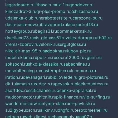
legardoauto.ru
lithasa.ru
muz-1.ru
gooddver.ru
kinozadrot-3.ru
qr-plus-promo.ru
2shizashop.ru
udalenka-club.ru
nerabotaetsite.ru
carszona-bu.ru
dash-cash-now.ru
bravoprod.ru
kinozadrot13.ru
hotteygroup.ru
bagira31.ru
dommarketnsk.ru
dveriland73.ru
nis-glonass51.ru
veles-doroga.ru
tb02.ru
vrema-zdorov.ru
velonik.ru
surgutgloss.ru
nike-air-max-95.ru
nadookna.ru
lubov-pic.ru
mobilreklama.ru
pds-nn.ru
socrat2000.ru
vgurin.ru
spksochi.ru
shkola-klassika.ru
sabeonline.ru
mosoblfencing.ru
masteroptica.ru
lucomoria.ru
iration.ru
devanagari.ru
biblioverde.ru
igro-pictures.ru
dk-tulamash.ru
s-dez-s.ru
peysok.ru
blackcountess.ru
asoftdoc.ru
scifichannel.ru
ocenka-appraisal.ru
mudconnector.ru
hitstih.ru
pik-finance.ru
vip-surfing.ru
wundermoscow.ru
olymp-clan.ru
dr-pavlush.ru
su2lgyoeucscn.ru
allkmv.ru
dhgfd.ru
tesotomeshell.ru
netoen.ru
web-digest.ru
changanqiyuana07.ru