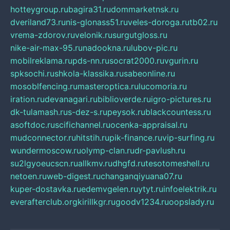
hotteygroup.ru
bagira31.ru
dommarketnsk.ru
dveriland73.ru
nis-glonass51.ru
veles-doroga.ru
tb02.ru
vrema-zdorov.ru
velonik.ru
surgutgloss.ru
nike-air-max-95.ru
nadookna.ru
lubov-pic.ru
mobilreklama.ru
pds-nn.ru
socrat2000.ru
vgurin.ru
spksochi.ru
shkola-klassika.ru
sabeonline.ru
mosoblfencing.ru
masteroptica.ru
lucomoria.ru
iration.ru
devanagari.ru
biblioverde.ru
igro-pictures.ru
dk-tulamash.ru
s-dez-s.ru
peysok.ru
blackcountess.ru
asoftdoc.ru
scifichannel.ru
ocenka-appraisal.ru
mudconnector.ru
hitstih.ru
pik-finance.ru
vip-surfing.ru
wundermoscow.ru
olymp-clan.ru
dr-pavlush.ru
su2lgyoeucscn.ru
allkmv.ru
dhgfd.ru
tesotomeshell.ru
netoen.ru
web-digest.ru
changanqiyuana07.ru
kuper-dostavka.ru
edemvgelen.ru
ytyt.ru
infoelektrik.ru
everafterclub.org
kirillkgr.ru
goodv1234.ru
oopslady.ru