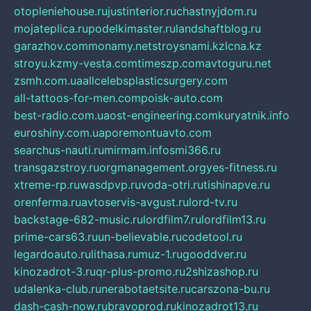
otopleniehouse.ru
justinterior.ru
chastnyjdom.ru
mojateplica.ru
podelkimaster.ru
landshaftblog.ru
garazhov.com
monamy.net
stroysnami.kz
lcna.kz
stroyu.kz
my-vesta.com
timeszp.com
avtoguru.net
zsmh.com.ua
allcelebsplasticsurgery.com
all-tattoos-for-men.com
poisk-auto.com
best-radio.com.ua
ost-engineering.com
kuryatnik.info
euroshiny.com.ua
poremontuavto.com
searchus-nauti.ru
mirmam.info
smi366.ru
transgazstroy.ru
orgmanagement.org
yes-fitness.ru
xtreme-rp.ru
wasdpvp.ru
voda-otri.ru
tishinapve.ru
orenferma.ru
avtoservis-avgust.ru
lord-tv.ru
backstage-682-music.ru
lordfilm7.ru
lordfilm13.ru
prime-cars63.ru
un-believable.ru
codetool.ru
legardoauto.ru
lithasa.ru
muz-1.ru
gooddver.ru
kinozadrot-3.ru
qr-plus-promo.ru
2shizashop.ru
udalenka-club.ru
nerabotaetsite.ru
carszona-bu.ru
dash-cash-now.ru
bravoprod.ru
kinozadrot13.ru