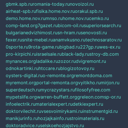
gbmk.spb.ru
romania-today.ru
novoizol.ru
airheat-spb.ru
fisika.home.nov.ru
orakul.spb.ru
demo.home.nov.ru
mnso.ru
home.nov.ru
cemko.ru
comp-land.org
7gazet.ru
bicom-oil.ru
superiorsearch.ru
bulgarianedvizhimost.ru
sn-hram.ru
senovosti.ru
fexer.ru
snite-mebel.ru
anamvkusno.ru
technosaratov.ru
0sporte.ru
9rota-game.ru
bigbad.ru
227gp.ru
wes-ex.ru
pro-kirpichi.ru
israelsale.ru
black-lady.ru
stroy-db.com
mynances.org
ladalike.ru
zozor.ru
dvigremont.ru
odnokartinki.ru
htccare.ru
blogizotovoy.ru
oysters-digital.ru
o-remonte.org
remontdoma.com
myremont.org
portal-remonta.org
vyitikho.ru
mirjon.ru
superdeutsch.ru
mycrazystars.ru
filosofyfree.com
mypetslife.org
warren-buffett.org
greleon.com
sp-or.ru
infoelectrik.ru
materialexpert.ru
detkiexpert.ru
doktorvilechit.ru
vsesvoimirykami.ru
instrumentgid.ru
manikjurinfo.ru
hozjajkainfo.ru
stroimaterials.ru
doktoradvice.ru
selskoehozjajstvo.ru