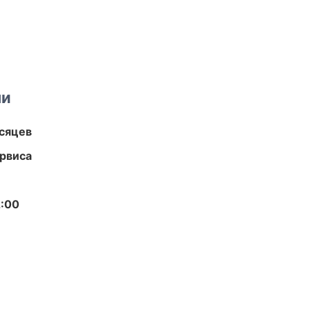
ми
есяцев
рвиса
2:00