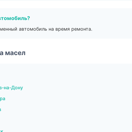
втомобиль?
дменный автомобиль на время ремонта.
а масел
в-на-Дону
ра
в
ск