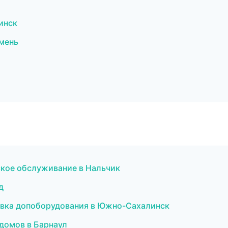
инск
мень
ское обслуживание в Нальчик
д
новка допоборудования в Южно-Сахалинск
домов в Барнаул