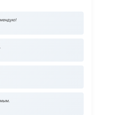
омендую!
.
омым.