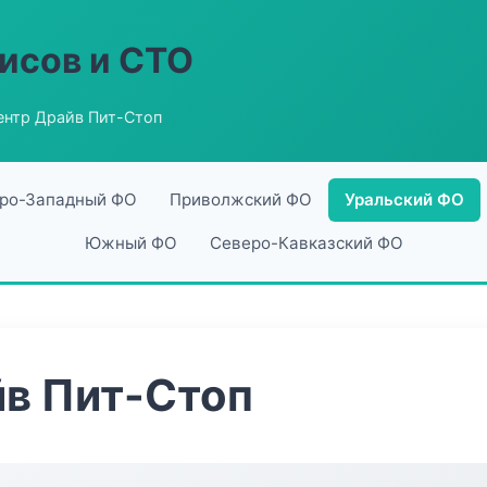
исов и СТО
ентр Драйв Пит-Стоп
ро-Западный ФО
Приволжский ФО
Уральский ФО
Южный ФО
Северо-Кавказский ФО
йв Пит-Стоп