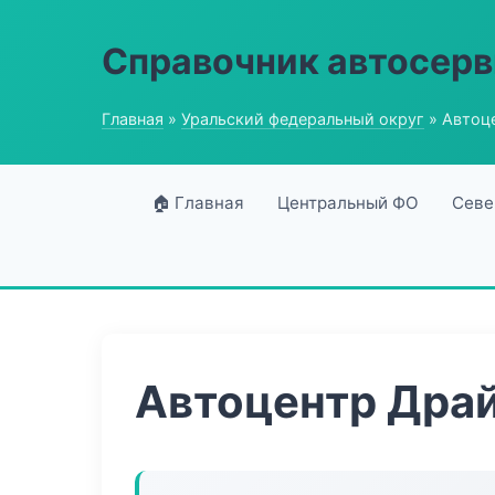
Справочник автосерв
Главная
»
Уральский федеральный округ
» Автоц
🏠 Главная
Центральный ФО
Севе
Автоцентр Дра