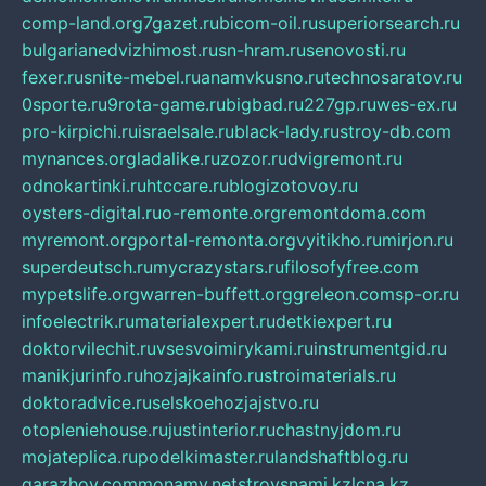
comp-land.org
7gazet.ru
bicom-oil.ru
superiorsearch.ru
bulgarianedvizhimost.ru
sn-hram.ru
senovosti.ru
fexer.ru
snite-mebel.ru
anamvkusno.ru
technosaratov.ru
0sporte.ru
9rota-game.ru
bigbad.ru
227gp.ru
wes-ex.ru
pro-kirpichi.ru
israelsale.ru
black-lady.ru
stroy-db.com
mynances.org
ladalike.ru
zozor.ru
dvigremont.ru
odnokartinki.ru
htccare.ru
blogizotovoy.ru
oysters-digital.ru
o-remonte.org
remontdoma.com
myremont.org
portal-remonta.org
vyitikho.ru
mirjon.ru
superdeutsch.ru
mycrazystars.ru
filosofyfree.com
mypetslife.org
warren-buffett.org
greleon.com
sp-or.ru
infoelectrik.ru
materialexpert.ru
detkiexpert.ru
doktorvilechit.ru
vsesvoimirykami.ru
instrumentgid.ru
manikjurinfo.ru
hozjajkainfo.ru
stroimaterials.ru
doktoradvice.ru
selskoehozjajstvo.ru
otopleniehouse.ru
justinterior.ru
chastnyjdom.ru
mojateplica.ru
podelkimaster.ru
landshaftblog.ru
garazhov.com
monamy.net
stroysnami.kz
lcna.kz