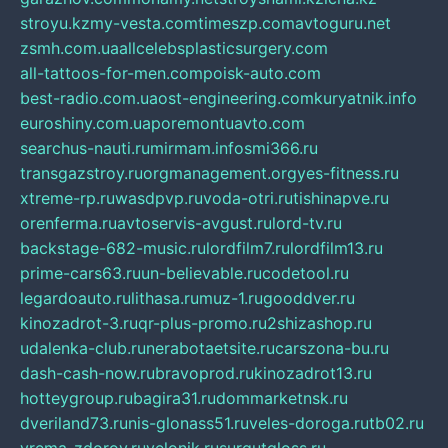
stroyu.kz
my-vesta.com
timeszp.com
avtoguru.net
zsmh.com.ua
allcelebsplasticsurgery.com
all-tattoos-for-men.com
poisk-auto.com
best-radio.com.ua
ost-engineering.com
kuryatnik.info
euroshiny.com.ua
poremontuavto.com
searchus-nauti.ru
mirmam.info
smi366.ru
transgazstroy.ru
orgmanagement.org
yes-fitness.ru
xtreme-rp.ru
wasdpvp.ru
voda-otri.ru
tishinapve.ru
orenferma.ru
avtoservis-avgust.ru
lord-tv.ru
backstage-682-music.ru
lordfilm7.ru
lordfilm13.ru
prime-cars63.ru
un-believable.ru
codetool.ru
legardoauto.ru
lithasa.ru
muz-1.ru
gooddver.ru
kinozadrot-3.ru
qr-plus-promo.ru
2shizashop.ru
udalenka-club.ru
nerabotaetsite.ru
carszona-bu.ru
dash-cash-now.ru
bravoprod.ru
kinozadrot13.ru
hotteygroup.ru
bagira31.ru
dommarketnsk.ru
dveriland73.ru
nis-glonass51.ru
veles-doroga.ru
tb02.ru