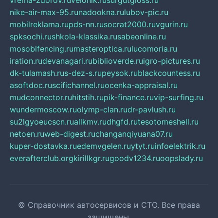
vrema-zdorov.ru
velonik.ru
surgutgloss.ru
nike-air-max-95.ru
nadookna.ru
lubov-pic.ru
mobilreklama.ru
pds-nn.ru
socrat2000.ru
vgurin.ru
spksochi.ru
shkola-klassika.ru
sabeonline.ru
mosoblfencing.ru
masteroptica.ru
lucomoria.ru
iration.ru
devanagari.ru
biblioverde.ru
igro-pictures.ru
dk-tulamash.ru
s-dez-s.ru
peysok.ru
blackcountess.ru
asoftdoc.ru
scifichannel.ru
ocenka-appraisal.ru
mudconnector.ru
hitstih.ru
pik-finance.ru
vip-surfing.ru
wundermoscow.ru
olymp-clan.ru
dr-pavlush.ru
su2lgyoeucscn.ru
allkmv.ru
dhgfd.ru
tesotomeshell.ru
netoen.ru
web-digest.ru
changanqiyuana07.ru
kuper-dostavka.ru
edemvgelen.ru
ytyt.ru
infoelektrik.ru
everafterclub.org
kirillkgr.ru
goodv1234.ru
oopslady.ru
© Справочник автосервисов и СТО. Все права
защищены.