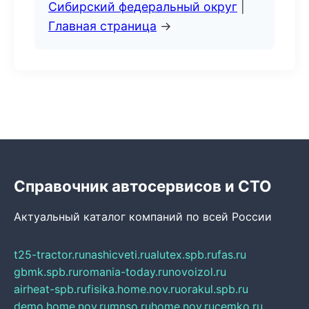
Сибирский федеральный округ
|
Главная страница
→
Справочник автосервисов и СТО
Актуальный каталог компаний по всей России
t25-tractor.ru
nashicveti.ru
alutex.spb.ru
fas.ru
gbmk.spb.ru
romania-today.ru
novoizol.ru
airheat-spb.ru
fisika.home.nov.ru
orakul.spb.ru
demo.home.nov.ru
mnso.ru
home.nov.ru
cemko.ru