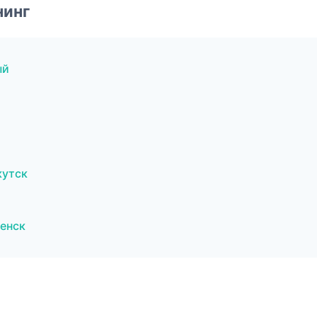
нинг
ый
кутск
енск