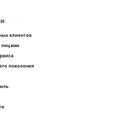
ми
ных клиентов
и лицами
рвиса
его поколения
иль
ти