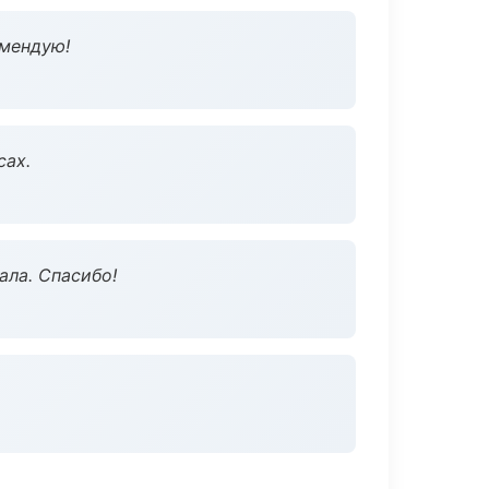
омендую!
сах.
ала. Спасибо!