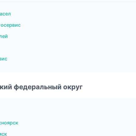
асел
тосервис
лей
вис
ский федеральный округ
сноярск
мск