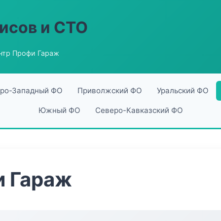
исов и СТО
нтр Профи Гараж
ро-Западный ФО
Приволжский ФО
Уральский ФО
Южный ФО
Северо-Кавказский ФО
и Гараж