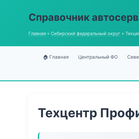
Справочник автосерв
Главная
»
Сибирский федеральный округ
» Техце
🏠 Главная
Центральный ФО
Севе
Техцентр Проф