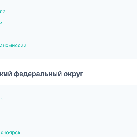
ла
и
рансмиссии
ский федеральный округ
ск
асноярск