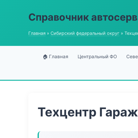
Справочник автосерв
Главная
»
Сибирский федеральный округ
» Техце
🏠 Главная
Центральный ФО
Севе
Техцентр Гараж