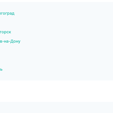
лгоград
горск
в-на-Дону
нь