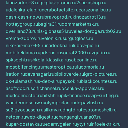
kinozadrot-3.ru
qr-plus-promo.ru
2shizashop.ru
udalenka-club.ru
nerabotaetsite.ru
carszona-bu.ru
dash-cash-now.ru
bravoprod.ru
kinozadrot13.ru
hotteygroup.ru
bagira31.ru
dommarketnsk.ru
dveriland73.ru
nis-glonass51.ru
veles-doroga.ru
tb02.ru
vrema-zdorov.ru
velonik.ru
surgutgloss.ru
nike-air-max-95.ru
nadookna.ru
lubov-pic.ru
mobilreklama.ru
pds-nn.ru
socrat2000.ru
vgurin.ru
spksochi.ru
shkola-klassika.ru
sabeonline.ru
mosoblfencing.ru
masteroptica.ru
lucomoria.ru
iration.ru
devanagari.ru
biblioverde.ru
igro-pictures.ru
dk-tulamash.ru
s-dez-s.ru
peysok.ru
blackcountess.ru
asoftdoc.ru
scifichannel.ru
ocenka-appraisal.ru
mudconnector.ru
hitstih.ru
pik-finance.ru
vip-surfing.ru
wundermoscow.ru
olymp-clan.ru
dr-pavlush.ru
su2lgyoeucscn.ru
allkmv.ru
dhgfd.ru
tesotomeshell.ru
netoen.ru
web-digest.ru
changanqiyuana07.ru
kuper-dostavka.ru
edemvgelen.ru
ytyt.ru
infoelektrik.ru