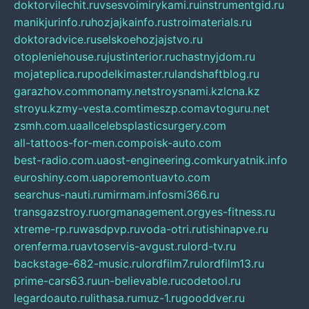
doktorvilechit.ru
vsesvoimirykami.ru
instrumentgid.ru
manikjurinfo.ru
hozjajkainfo.ru
stroimaterials.ru
doktoradvice.ru
selskoehozjajstvo.ru
otopleniehouse.ru
justinterior.ru
chastnyjdom.ru
mojateplica.ru
podelkimaster.ru
landshaftblog.ru
garazhov.com
monamy.net
stroysnami.kz
lcna.kz
stroyu.kz
my-vesta.com
timeszp.com
avtoguru.net
zsmh.com.ua
allcelebsplasticsurgery.com
all-tattoos-for-men.com
poisk-auto.com
best-radio.com.ua
ost-engineering.com
kuryatnik.info
euroshiny.com.ua
poremontuavto.com
searchus-nauti.ru
mirmam.info
smi366.ru
transgazstroy.ru
orgmanagement.org
yes-fitness.ru
xtreme-rp.ru
wasdpvp.ru
voda-otri.ru
tishinapve.ru
orenferma.ru
avtoservis-avgust.ru
lord-tv.ru
backstage-682-music.ru
lordfilm7.ru
lordfilm13.ru
prime-cars63.ru
un-believable.ru
codetool.ru
legardoauto.ru
lithasa.ru
muz-1.ru
gooddver.ru