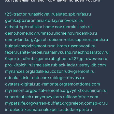
Актуальный каталог компаний по всей России
t25-tractor.ru
nashicveti.ru
alutex.spb.ru
fas.ru
gbmk.spb.ru
romania-today.ru
novoizol.ru
airheat-spb.ru
fisika.home.nov.ru
orakul.spb.ru
demo.home.nov.ru
mnso.ru
home.nov.ru
cemko.ru
comp-land.org
7gazet.ru
bicom-oil.ru
superiorsearch.ru
bulgarianedvizhimost.ru
sn-hram.ru
senovosti.ru
fexer.ru
snite-mebel.ru
anamvkusno.ru
technosaratov.ru
0sporte.ru
9rota-game.ru
bigbad.ru
227gp.ru
wes-ex.ru
pro-kirpichi.ru
israelsale.ru
black-lady.ru
stroy-db.com
mynances.org
ladalike.ru
zozor.ru
dvigremont.ru
odnokartinki.ru
htccare.ru
blogizotovoy.ru
oysters-digital.ru
o-remonte.org
remontdoma.com
myremont.org
portal-remonta.org
vyitikho.ru
mirjon.ru
superdeutsch.ru
mycrazystars.ru
filosofyfree.com
mypetslife.org
warren-buffett.org
greleon.com
sp-or.ru
infoelectrik.ru
materialexpert.ru
detkiexpert.ru