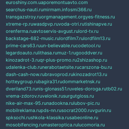
euroshiny.com.ua
poremontuavto.com
searchus-nauti.ru
mirmam.info
smi366.ru
transgazstroy.ru
orgmanagement.org
yes-fitness.ru
xtreme-rp.ru
wasdpvp.ru
voda-otri.ru
tishinapve.ru
orenferma.ru
avtoservis-avgust.ru
lord-tv.ru
backstage-682-music.ru
lordfilm7.ru
lordfilm13.ru
prime-cars63.ru
un-believable.ru
codetool.ru
legardoauto.ru
lithasa.ru
muz-1.ru
gooddver.ru
kinozadrot-3.ru
qr-plus-promo.ru
2shizashop.ru
udalenka-club.ru
nerabotaetsite.ru
carszona-bu.ru
dash-cash-now.ru
bravoprod.ru
kinozadrot13.ru
hotteygroup.ru
bagira31.ru
dommarketnsk.ru
dveriland73.ru
nis-glonass51.ru
veles-doroga.ru
tb02.ru
vrema-zdorov.ru
velonik.ru
surgutgloss.ru
nike-air-max-95.ru
nadookna.ru
lubov-pic.ru
mobilreklama.ru
pds-nn.ru
socrat2000.ru
vgurin.ru
spksochi.ru
shkola-klassika.ru
sabeonline.ru
mosoblfencing.ru
masteroptica.ru
lucomoria.ru