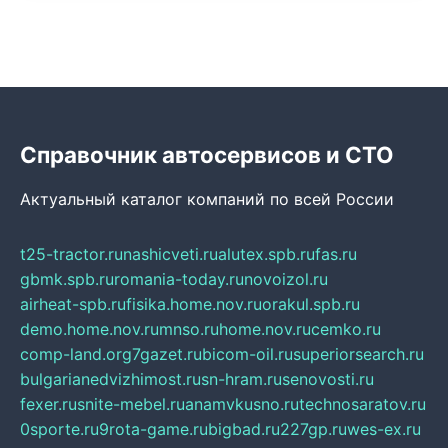
Справочник автосервисов и СТО
Актуальный каталог компаний по всей России
t25-tractor.ru
nashicveti.ru
alutex.spb.ru
fas.ru
gbmk.spb.ru
romania-today.ru
novoizol.ru
airheat-spb.ru
fisika.home.nov.ru
orakul.spb.ru
demo.home.nov.ru
mnso.ru
home.nov.ru
cemko.ru
comp-land.org
7gazet.ru
bicom-oil.ru
superiorsearch.ru
bulgarianedvizhimost.ru
sn-hram.ru
senovosti.ru
fexer.ru
snite-mebel.ru
anamvkusno.ru
technosaratov.ru
0sporte.ru
9rota-game.ru
bigbad.ru
227gp.ru
wes-ex.ru