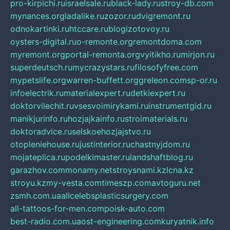
pro-kirpichi.ru
israelsale.ru
black-lady.ru
stroy-db.com
mynances.org
ladalike.ru
zozor.ru
dvigremont.ru
odnokartinki.ru
htccare.ru
blogizotovoy.ru
oysters-digital.ru
o-remonte.org
remontdoma.com
myremont.org
portal-remonta.org
vyitikho.ru
mirjon.ru
superdeutsch.ru
mycrazystars.ru
filosofyfree.com
mypetslife.org
warren-buffett.org
greleon.com
sp-or.ru
infoelectrik.ru
materialexpert.ru
detkiexpert.ru
doktorvilechit.ru
vsesvoimirykami.ru
instrumentgid.ru
manikjurinfo.ru
hozjajkainfo.ru
stroimaterials.ru
doktoradvice.ru
selskoehozjajstvo.ru
otopleniehouse.ru
justinterior.ru
chastnyjdom.ru
mojateplica.ru
podelkimaster.ru
landshaftblog.ru
garazhov.com
monamy.net
stroysnami.kz
lcna.kz
stroyu.kz
my-vesta.com
timeszp.com
avtoguru.net
zsmh.com.ua
allcelebsplasticsurgery.com
all-tattoos-for-men.com
poisk-auto.com
best-radio.com.ua
ost-engineering.com
kuryatnik.info