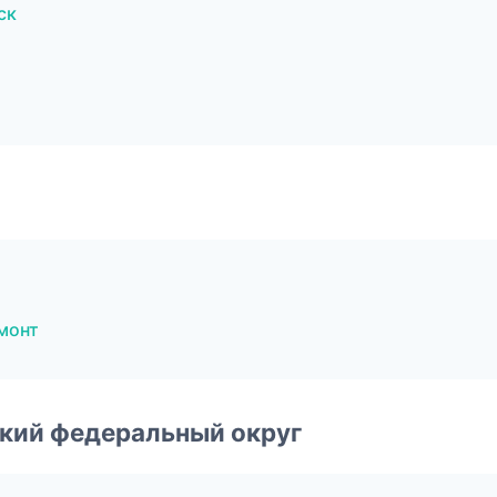
ск
монт
ский федеральный округ