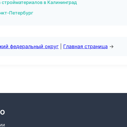
 стройматериалов в Калининград
анкт-Петербург
ский федеральный округ
|
Главная страница
→
ТО
сии