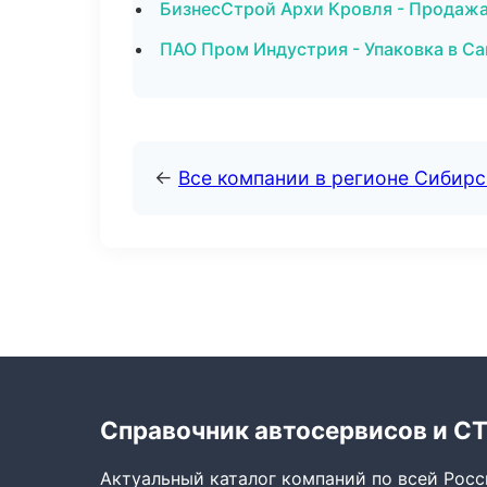
БизнесСтрой Архи Кровля - Продажа
ПАО Пром Индустрия - Упаковка в С
←
Все компании в регионе Сибир
Справочник автосервисов и С
Актуальный каталог компаний по всей Рос