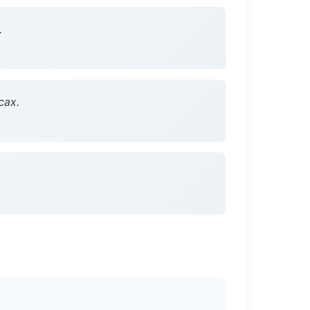
.
сах.