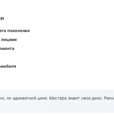
ми
его поколения
и лицами
ремонта
омобиля
но, по адекватной цене. Мастера знают свое дело. Рек