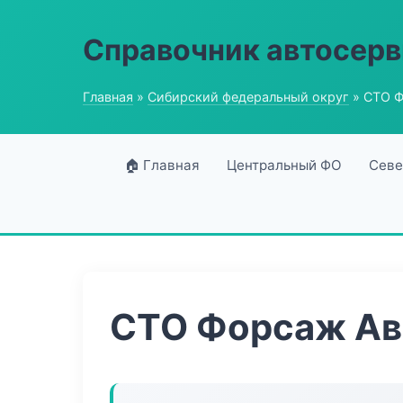
Справочник автосерв
Главная
»
Сибирский федеральный округ
» СТО 
🏠 Главная
Центральный ФО
Севе
СТО Форсаж А