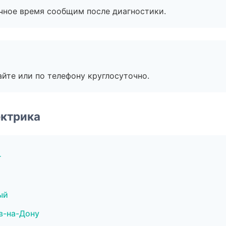
очное время сообщим после диагностики.
айте или по телефону круглосуточно.
ектрика
г
ый
в-на-Дону