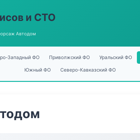
исов и СТО
Форсаж Автодом
ро-Западный ФО
Приволжский ФО
Уральский ФО
Южный ФО
Северо-Кавказский ФО
втодом