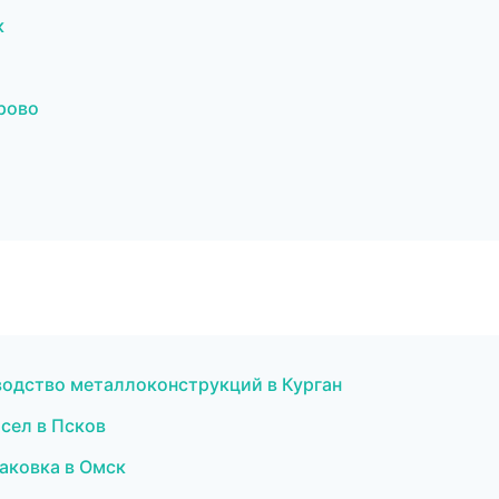
к
рово
водство металлоконструкций в Курган
сел в Псков
аковка в Омск