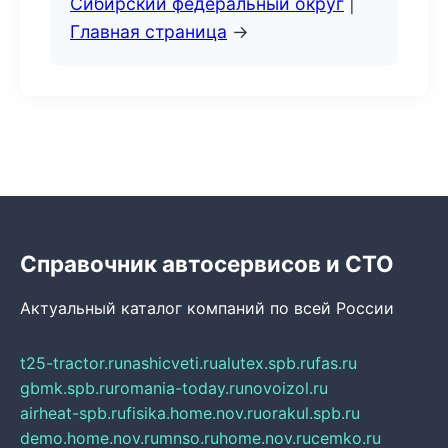
Сибирский федеральный округ
|
Главная страница
→
Справочник автосервисов и СТО
Актуальный каталог компаний по всей России
t25-tractor.ru
nashicveti.ru
alutex.spb.ru
fas.ru
gbmk.spb.ru
romania-today.ru
novoizol.ru
airheat-spb.ru
fisika.home.nov.ru
orakul.spb.ru
demo.home.nov.ru
mnso.ru
home.nov.ru
cemko.ru