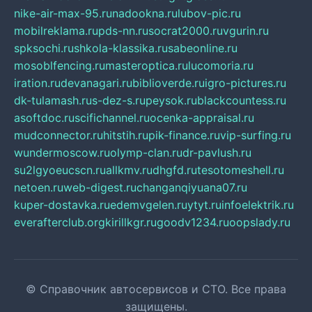
nike-air-max-95.ru
nadookna.ru
lubov-pic.ru
mobilreklama.ru
pds-nn.ru
socrat2000.ru
vgurin.ru
spksochi.ru
shkola-klassika.ru
sabeonline.ru
mosoblfencing.ru
masteroptica.ru
lucomoria.ru
iration.ru
devanagari.ru
biblioverde.ru
igro-pictures.ru
dk-tulamash.ru
s-dez-s.ru
peysok.ru
blackcountess.ru
asoftdoc.ru
scifichannel.ru
ocenka-appraisal.ru
mudconnector.ru
hitstih.ru
pik-finance.ru
vip-surfing.ru
wundermoscow.ru
olymp-clan.ru
dr-pavlush.ru
su2lgyoeucscn.ru
allkmv.ru
dhgfd.ru
tesotomeshell.ru
netoen.ru
web-digest.ru
changanqiyuana07.ru
kuper-dostavka.ru
edemvgelen.ru
ytyt.ru
infoelektrik.ru
everafterclub.org
kirillkgr.ru
goodv1234.ru
oopslady.ru
© Справочник автосервисов и СТО. Все права
защищены.