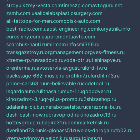
stroyu.kz
my-vesta.com
timeszp.com
avtoguru.net
zsmh.com.ua
allcelebsplasticsurgery.com
all-tattoos-for-men.com
poisk-auto.com
best-radio.com.ua
ost-engineering.com
kuryatnik.info
euroshiny.com.ua
poremontuavto.com
searchus-nauti.ru
mirmam.info
smi366.ru
transgazstroy.ru
orgmanagement.org
yes-fitness.ru
xtreme-rp.ru
wasdpvp.ru
voda-otri.ru
tishinapve.ru
orenferma.ru
avtoservis-avgust.ru
lord-tv.ru
backstage-682-music.ru
lordfilm7.ru
lordfilm13.ru
prime-cars63.ru
un-believable.ru
codetool.ru
legardoauto.ru
lithasa.ru
muz-1.ru
gooddver.ru
kinozadrot-3.ru
qr-plus-promo.ru
2shizashop.ru
udalenka-club.ru
nerabotaetsite.ru
carszona-bu.ru
dash-cash-now.ru
bravoprod.ru
kinozadrot13.ru
hotteygroup.ru
bagira31.ru
dommarketnsk.ru
dveriland73.ru
nis-glonass51.ru
veles-doroga.ru
tb02.ru
vrema-zdorov.ru
velonik.ru
surgutgloss.ru