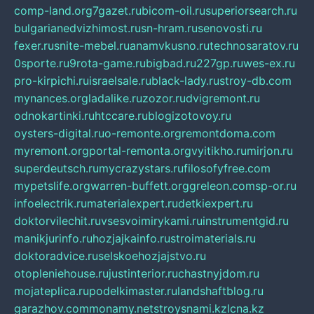
comp-land.org
7gazet.ru
bicom-oil.ru
superiorsearch.ru
bulgarianedvizhimost.ru
sn-hram.ru
senovosti.ru
fexer.ru
snite-mebel.ru
anamvkusno.ru
technosaratov.ru
0sporte.ru
9rota-game.ru
bigbad.ru
227gp.ru
wes-ex.ru
pro-kirpichi.ru
israelsale.ru
black-lady.ru
stroy-db.com
mynances.org
ladalike.ru
zozor.ru
dvigremont.ru
odnokartinki.ru
htccare.ru
blogizotovoy.ru
oysters-digital.ru
o-remonte.org
remontdoma.com
myremont.org
portal-remonta.org
vyitikho.ru
mirjon.ru
superdeutsch.ru
mycrazystars.ru
filosofyfree.com
mypetslife.org
warren-buffett.org
greleon.com
sp-or.ru
infoelectrik.ru
materialexpert.ru
detkiexpert.ru
doktorvilechit.ru
vsesvoimirykami.ru
instrumentgid.ru
manikjurinfo.ru
hozjajkainfo.ru
stroimaterials.ru
doktoradvice.ru
selskoehozjajstvo.ru
otopleniehouse.ru
justinterior.ru
chastnyjdom.ru
mojateplica.ru
podelkimaster.ru
landshaftblog.ru
garazhov.com
monamy.net
stroysnami.kz
lcna.kz