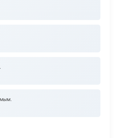
.
омым.