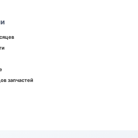
ми
есяцев
ти
е
ов запчастей