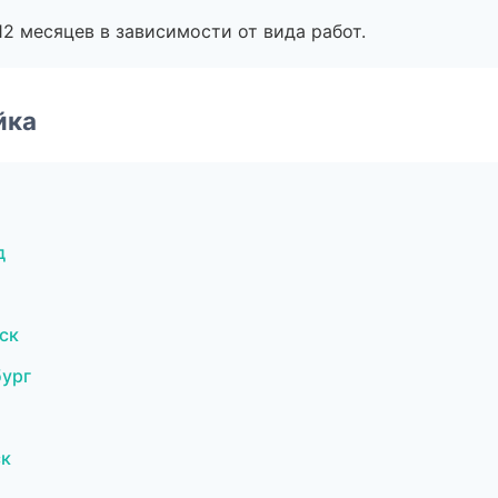
2 месяцев в зависимости от вида работ.
йка
д
ск
бург
ск