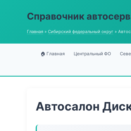
Справочник автосерв
Главная
»
Сибирский федеральный округ
» Автос
🏠 Главная
Центральный ФО
Севе
Автосалон Диск