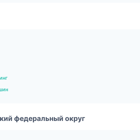
инг
шин
ский федеральный округ