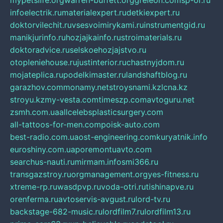
mypetslife.org
warren-buffett.org
greleon.com
sp-or.ru
infoelectrik.ru
materialexpert.ru
detkiexpert.ru
doktorvilechit.ru
vsesvoimirykami.ru
instrumentgid.ru
manikjurinfo.ru
hozjajkainfo.ru
stroimaterials.ru
doktoradvice.ru
selskoehozjajstvo.ru
otopleniehouse.ru
justinterior.ru
chastnyjdom.ru
mojateplica.ru
podelkimaster.ru
landshaftblog.ru
garazhov.com
monamy.net
stroysnami.kz
lcna.kz
stroyu.kz
my-vesta.com
timeszp.com
avtoguru.net
zsmh.com.ua
allcelebsplasticsurgery.com
all-tattoos-for-men.com
poisk-auto.com
best-radio.com.ua
ost-engineering.com
kuryatnik.info
euroshiny.com.ua
poremontuavto.com
searchus-nauti.ru
mirmam.info
smi366.ru
transgazstroy.ru
orgmanagement.org
yes-fitness.ru
xtreme-rp.ru
wasdpvp.ru
voda-otri.ru
tishinapve.ru
orenferma.ru
avtoservis-avgust.ru
lord-tv.ru
backstage-682-music.ru
lordfilm7.ru
lordfilm13.ru