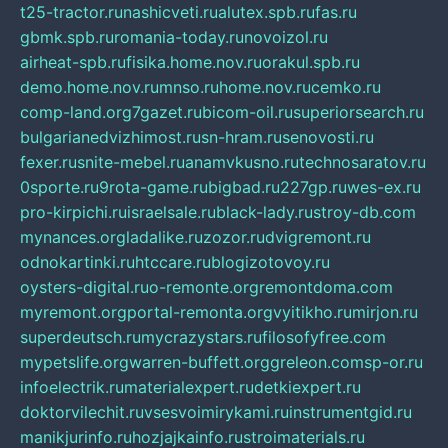
t25-tractor.ru
nashicveti.ru
alutex.spb.ru
fas.ru
gbmk.spb.ru
romania-today.ru
novoizol.ru
airheat-spb.ru
fisika.home.nov.ru
orakul.spb.ru
demo.home.nov.ru
mnso.ru
home.nov.ru
cemko.ru
comp-land.org
7gazet.ru
bicom-oil.ru
superiorsearch.ru
bulgarianedvizhimost.ru
sn-hram.ru
senovosti.ru
fexer.ru
snite-mebel.ru
anamvkusno.ru
technosaratov.ru
0sporte.ru
9rota-game.ru
bigbad.ru
227gp.ru
wes-ex.ru
pro-kirpichi.ru
israelsale.ru
black-lady.ru
stroy-db.com
mynances.org
ladalike.ru
zozor.ru
dvigremont.ru
odnokartinki.ru
htccare.ru
blogizotovoy.ru
oysters-digital.ru
o-remonte.org
remontdoma.com
myremont.org
portal-remonta.org
vyitikho.ru
mirjon.ru
superdeutsch.ru
mycrazystars.ru
filosofyfree.com
mypetslife.org
warren-buffett.org
greleon.com
sp-or.ru
infoelectrik.ru
materialexpert.ru
detkiexpert.ru
doktorvilechit.ru
vsesvoimirykami.ru
instrumentgid.ru
manikjurinfo.ru
hozjajkainfo.ru
stroimaterials.ru