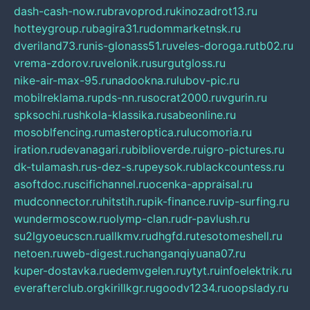
dash-cash-now.ru
bravoprod.ru
kinozadrot13.ru
hotteygroup.ru
bagira31.ru
dommarketnsk.ru
dveriland73.ru
nis-glonass51.ru
veles-doroga.ru
tb02.ru
vrema-zdorov.ru
velonik.ru
surgutgloss.ru
nike-air-max-95.ru
nadookna.ru
lubov-pic.ru
mobilreklama.ru
pds-nn.ru
socrat2000.ru
vgurin.ru
spksochi.ru
shkola-klassika.ru
sabeonline.ru
mosoblfencing.ru
masteroptica.ru
lucomoria.ru
iration.ru
devanagari.ru
biblioverde.ru
igro-pictures.ru
dk-tulamash.ru
s-dez-s.ru
peysok.ru
blackcountess.ru
asoftdoc.ru
scifichannel.ru
ocenka-appraisal.ru
mudconnector.ru
hitstih.ru
pik-finance.ru
vip-surfing.ru
wundermoscow.ru
olymp-clan.ru
dr-pavlush.ru
su2lgyoeucscn.ru
allkmv.ru
dhgfd.ru
tesotomeshell.ru
netoen.ru
web-digest.ru
changanqiyuana07.ru
kuper-dostavka.ru
edemvgelen.ru
ytyt.ru
infoelektrik.ru
everafterclub.org
kirillkgr.ru
goodv1234.ru
oopslady.ru