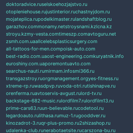
doktoradvice.ru
selskoehozjajstvo.ru
otopleniehouse.ru
justinterior.ru
chastnyjdom.ru
mojateplica.ru
podelkimaster.ru
landshaftblog.ru
garazhov.com
monamy.net
stroysnami.kz
lcna.kz
stroyu.kz
my-vesta.com
timeszp.com
avtoguru.net
zsmh.com.ua
allcelebsplasticsurgery.com
all-tattoos-for-men.com
poisk-auto.com
best-radio.com.ua
ost-engineering.com
kuryatnik.info
euroshiny.com.ua
poremontuavto.com
searchus-nauti.ru
mirmam.info
smi366.ru
transgazstroy.ru
orgmanagement.org
yes-fitness.ru
xtreme-rp.ru
wasdpvp.ru
voda-otri.ru
tishinapve.ru
orenferma.ru
avtoservis-avgust.ru
lord-tv.ru
backstage-682-music.ru
lordfilm7.ru
lordfilm13.ru
prime-cars63.ru
un-believable.ru
codetool.ru
legardoauto.ru
lithasa.ru
muz-1.ru
gooddver.ru
kinozadrot-3.ru
qr-plus-promo.ru
2shizashop.ru
udalenka-club.ru
nerabotaetsite.ru
carszona-bu.ru