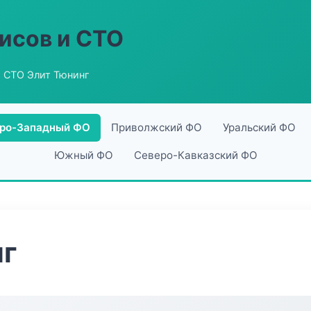
исов и СТО
 СТО Элит Тюнинг
ро-Западный ФО
Приволжский ФО
Уральский ФО
Южный ФО
Северо-Кавказский ФО
нг