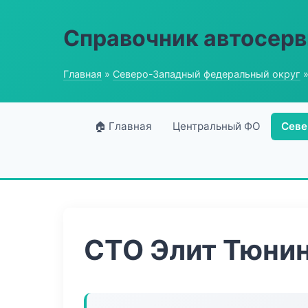
Справочник автосерв
Главная
»
Северо-Западный федеральный округ
»
🏠 Главная
Центральный ФО
Севе
СТО Элит Тюни