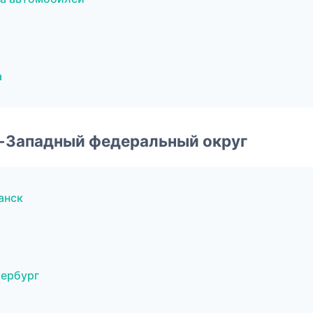
а
о-Западный федеральный округ
анск
тербург