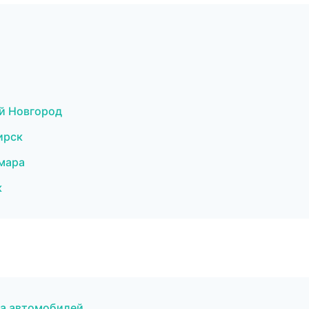
й Новгород
ирск
мара
к
а автомобилей