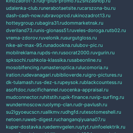
kinozadrot-3.ru
qr-plus-promo.ru
2shizashop.ru
udalenka-club.ru
nerabotaetsite.ru
carszona-bu.ru
dash-cash-now.ru
bravoprod.ru
kinozadrot13.ru
hotteygroup.ru
bagira31.ru
dommarketnsk.ru
dveriland73.ru
nis-glonass51.ru
veles-doroga.ru
tb02.ru
vrema-zdorov.ru
velonik.ru
surgutgloss.ru
nike-air-max-95.ru
nadookna.ru
lubov-pic.ru
mobilreklama.ru
pds-nn.ru
socrat2000.ru
vgurin.ru
spksochi.ru
shkola-klassika.ru
sabeonline.ru
mosoblfencing.ru
masteroptica.ru
lucomoria.ru
iration.ru
devanagari.ru
biblioverde.ru
igro-pictures.ru
dk-tulamash.ru
s-dez-s.ru
peysok.ru
blackcountess.ru
asoftdoc.ru
scifichannel.ru
ocenka-appraisal.ru
mudconnector.ru
hitstih.ru
pik-finance.ru
vip-surfing.ru
wundermoscow.ru
olymp-clan.ru
dr-pavlush.ru
su2lgyoeucscn.ru
allkmv.ru
dhgfd.ru
tesotomeshell.ru
netoen.ru
web-digest.ru
changanqiyuana07.ru
kuper-dostavka.ru
edemvgelen.ru
ytyt.ru
infoelektrik.ru