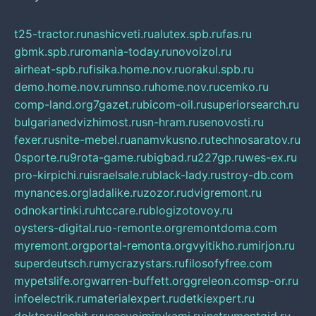
t25-tractor.ru
nashicveti.ru
alutex.spb.ru
fas.ru
gbmk.spb.ru
romania-today.ru
novoizol.ru
airheat-spb.ru
fisika.home.nov.ru
orakul.spb.ru
demo.home.nov.ru
mnso.ru
home.nov.ru
cemko.ru
comp-land.org
7gazet.ru
bicom-oil.ru
superiorsearch.ru
bulgarianedvizhimost.ru
sn-hram.ru
senovosti.ru
fexer.ru
snite-mebel.ru
anamvkusno.ru
technosaratov.ru
0sporte.ru
9rota-game.ru
bigbad.ru
227gp.ru
wes-ex.ru
pro-kirpichi.ru
israelsale.ru
black-lady.ru
stroy-db.com
mynances.org
ladalike.ru
zozor.ru
dvigremont.ru
odnokartinki.ru
htccare.ru
blogizotovoy.ru
oysters-digital.ru
o-remonte.org
remontdoma.com
myremont.org
portal-remonta.org
vyitikho.ru
mirjon.ru
superdeutsch.ru
mycrazystars.ru
filosofyfree.com
mypetslife.org
warren-buffett.org
greleon.com
sp-or.ru
infoelectrik.ru
materialexpert.ru
detkiexpert.ru