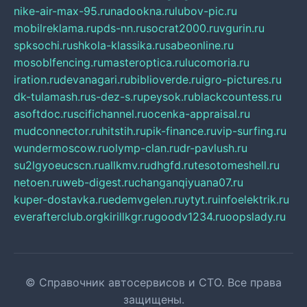
nike-air-max-95.ru
nadookna.ru
lubov-pic.ru
mobilreklama.ru
pds-nn.ru
socrat2000.ru
vgurin.ru
spksochi.ru
shkola-klassika.ru
sabeonline.ru
mosoblfencing.ru
masteroptica.ru
lucomoria.ru
iration.ru
devanagari.ru
biblioverde.ru
igro-pictures.ru
dk-tulamash.ru
s-dez-s.ru
peysok.ru
blackcountess.ru
asoftdoc.ru
scifichannel.ru
ocenka-appraisal.ru
mudconnector.ru
hitstih.ru
pik-finance.ru
vip-surfing.ru
wundermoscow.ru
olymp-clan.ru
dr-pavlush.ru
su2lgyoeucscn.ru
allkmv.ru
dhgfd.ru
tesotomeshell.ru
netoen.ru
web-digest.ru
changanqiyuana07.ru
kuper-dostavka.ru
edemvgelen.ru
ytyt.ru
infoelektrik.ru
everafterclub.org
kirillkgr.ru
goodv1234.ru
oopslady.ru
© Справочник автосервисов и СТО. Все права
защищены.