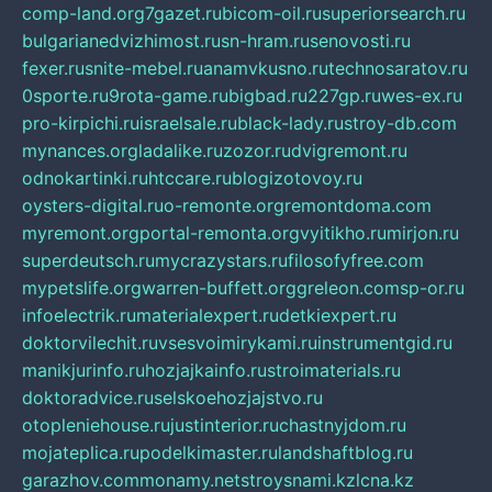
comp-land.org
7gazet.ru
bicom-oil.ru
superiorsearch.ru
bulgarianedvizhimost.ru
sn-hram.ru
senovosti.ru
fexer.ru
snite-mebel.ru
anamvkusno.ru
technosaratov.ru
0sporte.ru
9rota-game.ru
bigbad.ru
227gp.ru
wes-ex.ru
pro-kirpichi.ru
israelsale.ru
black-lady.ru
stroy-db.com
mynances.org
ladalike.ru
zozor.ru
dvigremont.ru
odnokartinki.ru
htccare.ru
blogizotovoy.ru
oysters-digital.ru
o-remonte.org
remontdoma.com
myremont.org
portal-remonta.org
vyitikho.ru
mirjon.ru
superdeutsch.ru
mycrazystars.ru
filosofyfree.com
mypetslife.org
warren-buffett.org
greleon.com
sp-or.ru
infoelectrik.ru
materialexpert.ru
detkiexpert.ru
doktorvilechit.ru
vsesvoimirykami.ru
instrumentgid.ru
manikjurinfo.ru
hozjajkainfo.ru
stroimaterials.ru
doktoradvice.ru
selskoehozjajstvo.ru
otopleniehouse.ru
justinterior.ru
chastnyjdom.ru
mojateplica.ru
podelkimaster.ru
landshaftblog.ru
garazhov.com
monamy.net
stroysnami.kz
lcna.kz