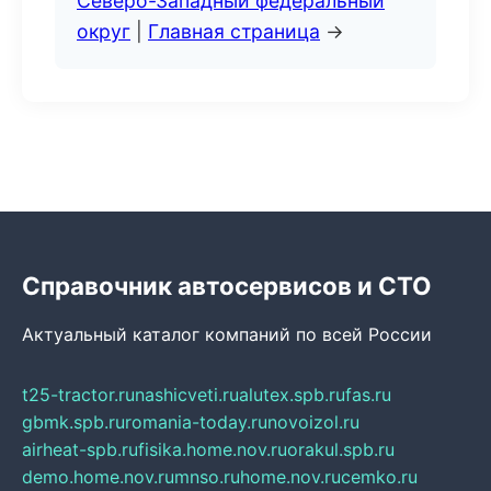
Северо-Западный федеральный
округ
|
Главная страница
→
Справочник автосервисов и СТО
Актуальный каталог компаний по всей России
t25-tractor.ru
nashicveti.ru
alutex.spb.ru
fas.ru
gbmk.spb.ru
romania-today.ru
novoizol.ru
airheat-spb.ru
fisika.home.nov.ru
orakul.spb.ru
demo.home.nov.ru
mnso.ru
home.nov.ru
cemko.ru