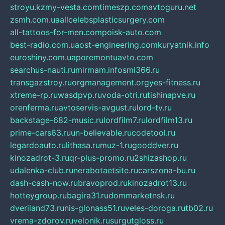
stroyu.kz
my-vesta.com
timeszp.com
avtoguru.net
zsmh.com.ua
allcelebsplasticsurgery.com
all-tattoos-for-men.com
poisk-auto.com
best-radio.com.ua
ost-engineering.com
kuryatnik.info
euroshiny.com.ua
poremontuavto.com
searchus-nauti.ru
mirmam.info
smi366.ru
transgazstroy.ru
orgmanagement.org
yes-fitness.ru
xtreme-rp.ru
wasdpvp.ru
voda-otri.ru
tishinapve.ru
orenferma.ru
avtoservis-avgust.ru
lord-tv.ru
backstage-682-music.ru
lordfilm7.ru
lordfilm13.ru
prime-cars63.ru
un-believable.ru
codetool.ru
legardoauto.ru
lithasa.ru
muz-1.ru
gooddver.ru
kinozadrot-3.ru
qr-plus-promo.ru
2shizashop.ru
udalenka-club.ru
nerabotaetsite.ru
carszona-bu.ru
dash-cash-now.ru
bravoprod.ru
kinozadrot13.ru
hotteygroup.ru
bagira31.ru
dommarketnsk.ru
dveriland73.ru
nis-glonass51.ru
veles-doroga.ru
tb02.ru
vrema-zdorov.ru
velonik.ru
surgutgloss.ru