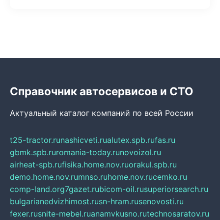
Справочник автосервисов и СТО
Актуальный каталог компаний по всей России
t25-tractor.ru
nashicveti.ru
alutex.spb.ru
fas.ru
gbmk.spb.ru
romania-today.ru
novoizol.ru
airheat-spb.ru
fisika.home.nov.ru
orakul.spb.ru
demo.home.nov.ru
mnso.ru
home.nov.ru
cemko.ru
comp-land.org
7gazet.ru
bicom-oil.ru
superiorsearch.ru
bulgarianedvizhimost.ru
sn-hram.ru
senovosti.ru
fexer.ru
snite-mebel.ru
anamvkusno.ru
technosaratov.ru