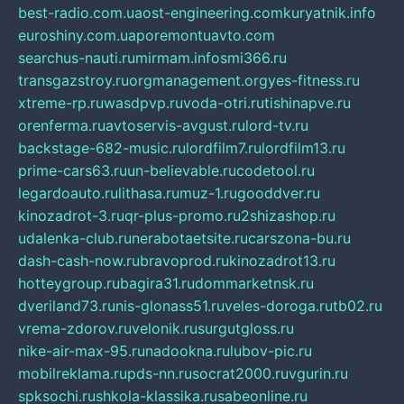
best-radio.com.ua
ost-engineering.com
kuryatnik.info
euroshiny.com.ua
poremontuavto.com
searchus-nauti.ru
mirmam.info
smi366.ru
transgazstroy.ru
orgmanagement.org
yes-fitness.ru
xtreme-rp.ru
wasdpvp.ru
voda-otri.ru
tishinapve.ru
orenferma.ru
avtoservis-avgust.ru
lord-tv.ru
backstage-682-music.ru
lordfilm7.ru
lordfilm13.ru
prime-cars63.ru
un-believable.ru
codetool.ru
legardoauto.ru
lithasa.ru
muz-1.ru
gooddver.ru
kinozadrot-3.ru
qr-plus-promo.ru
2shizashop.ru
udalenka-club.ru
nerabotaetsite.ru
carszona-bu.ru
dash-cash-now.ru
bravoprod.ru
kinozadrot13.ru
hotteygroup.ru
bagira31.ru
dommarketnsk.ru
dveriland73.ru
nis-glonass51.ru
veles-doroga.ru
tb02.ru
vrema-zdorov.ru
velonik.ru
surgutgloss.ru
nike-air-max-95.ru
nadookna.ru
lubov-pic.ru
mobilreklama.ru
pds-nn.ru
socrat2000.ru
vgurin.ru
spksochi.ru
shkola-klassika.ru
sabeonline.ru