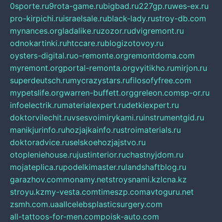
0sporte.ru
9rota-game.ru
bigbad.ru
227gp.ru
wes-ex.ru
pro-kirpichi.ru
israelsale.ru
black-lady.ru
stroy-db.com
mynances.org
ladalike.ru
zozor.ru
dvigremont.ru
odnokartinki.ru
htccare.ru
blogizotovoy.ru
oysters-digital.ru
o-remonte.org
remontdoma.com
myremont.org
portal-remonta.org
vyitikho.ru
mirjon.ru
superdeutsch.ru
mycrazystars.ru
filosofyfree.com
mypetslife.org
warren-buffett.org
greleon.com
sp-or.ru
infoelectrik.ru
materialexpert.ru
detkiexpert.ru
doktorvilechit.ru
vsesvoimirykami.ru
instrumentgid.ru
manikjurinfo.ru
hozjajkainfo.ru
stroimaterials.ru
doktoradvice.ru
selskoehozjajstvo.ru
otopleniehouse.ru
justinterior.ru
chastnyjdom.ru
mojateplica.ru
podelkimaster.ru
landshaftblog.ru
garazhov.com
monamy.net
stroysnami.kz
lcna.kz
stroyu.kz
my-vesta.com
timeszp.com
avtoguru.net
zsmh.com.ua
allcelebsplasticsurgery.com
all-tattoos-for-men.com
poisk-auto.com