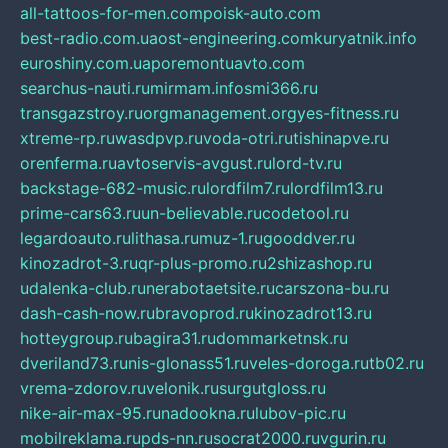
all-tattoos-for-men.com
poisk-auto.com
best-radio.com.ua
ost-engineering.com
kuryatnik.info
euroshiny.com.ua
poremontuavto.com
searchus-nauti.ru
mirmam.info
smi366.ru
transgazstroy.ru
orgmanagement.org
yes-fitness.ru
xtreme-rp.ru
wasdpvp.ru
voda-otri.ru
tishinapve.ru
orenferma.ru
avtoservis-avgust.ru
lord-tv.ru
backstage-682-music.ru
lordfilm7.ru
lordfilm13.ru
prime-cars63.ru
un-believable.ru
codetool.ru
legardoauto.ru
lithasa.ru
muz-1.ru
gooddver.ru
kinozadrot-3.ru
qr-plus-promo.ru
2shizashop.ru
udalenka-club.ru
nerabotaetsite.ru
carszona-bu.ru
dash-cash-now.ru
bravoprod.ru
kinozadrot13.ru
hotteygroup.ru
bagira31.ru
dommarketnsk.ru
dveriland73.ru
nis-glonass51.ru
veles-doroga.ru
tb02.ru
vrema-zdorov.ru
velonik.ru
surgutgloss.ru
nike-air-max-95.ru
nadookna.ru
lubov-pic.ru
mobilreklama.ru
pds-nn.ru
socrat2000.ru
vgurin.ru