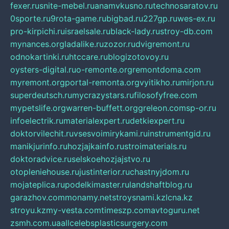
fexer.ru
snite-mebel.ru
anamvkusno.ru
technosaratov.ru
0sporte.ru
9rota-game.ru
bigbad.ru
227gp.ru
wes-ex.ru
pro-kirpichi.ru
israelsale.ru
black-lady.ru
stroy-db.com
mynances.org
ladalike.ru
zozor.ru
dvigremont.ru
odnokartinki.ru
htccare.ru
blogizotovoy.ru
oysters-digital.ru
o-remonte.org
remontdoma.com
myremont.org
portal-remonta.org
vyitikho.ru
mirjon.ru
superdeutsch.ru
mycrazystars.ru
filosofyfree.com
mypetslife.org
warren-buffett.org
greleon.com
sp-or.ru
infoelectrik.ru
materialexpert.ru
detkiexpert.ru
doktorvilechit.ru
vsesvoimirykami.ru
instrumentgid.ru
manikjurinfo.ru
hozjajkainfo.ru
stroimaterials.ru
doktoradvice.ru
selskoehozjajstvo.ru
otopleniehouse.ru
justinterior.ru
chastnyjdom.ru
mojateplica.ru
podelkimaster.ru
landshaftblog.ru
garazhov.com
monamy.net
stroysnami.kz
lcna.kz
stroyu.kz
my-vesta.com
timeszp.com
avtoguru.net
zsmh.com.ua
allcelebsplasticsurgery.com