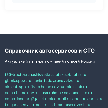
Справочник автосервисов и СТО
Актуальный каталог компаний по всей России
t25-tractor.ru
nashicveti.ru
alutex.spb.ru
fas.ru
gbmk.spb.ru
romania-today.ru
novoizol.ru
airheat-spb.ru
fisika.home.nov.ru
orakul.spb.ru
demo.home.nov.ru
mnso.ru
home.nov.ru
cemko.ru
comp-land.org
7gazet.ru
bicom-oil.ru
superiorsearch.ru
bulgarianedvizhimost.ru
sn-hram.ru
senovosti.ru