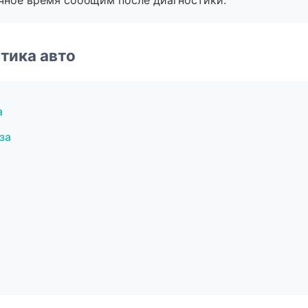
очное время сообщим после диагностики.
тика авто
а
за