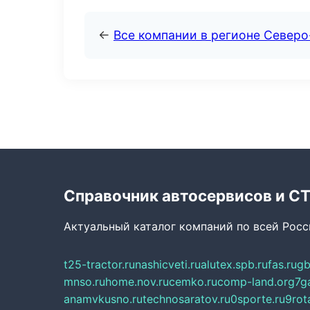
←
Все компании в регионе Север
Справочник автосервисов и С
Актуальный каталог компаний по всей Рос
t25-tractor.ru
nashicveti.ru
alutex.spb.ru
fas.ru
gb
mnso.ru
home.nov.ru
cemko.ru
comp-land.org
7g
anamvkusno.ru
technosaratov.ru
0sporte.ru
9rot