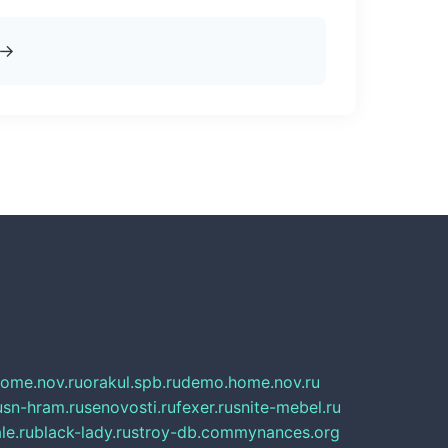
→
home.nov.ru
orakul.spb.ru
demo.home.nov.ru
u
sn-hram.ru
senovosti.ru
fexer.ru
snite-mebel.ru
le.ru
black-lady.ru
stroy-db.com
mynances.org