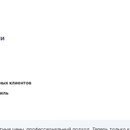
ми
ных клиентов
иль
тные цены, профессиональный подход. Теперь только к