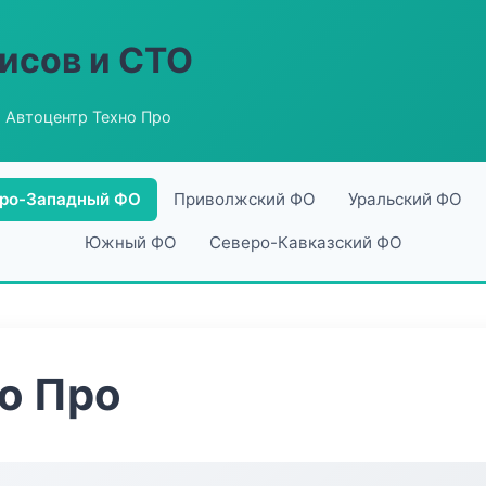
исов и СТО
 Автоцентр Техно Про
ро-Западный ФО
Приволжский ФО
Уральский ФО
Южный ФО
Северо-Кавказский ФО
о Про