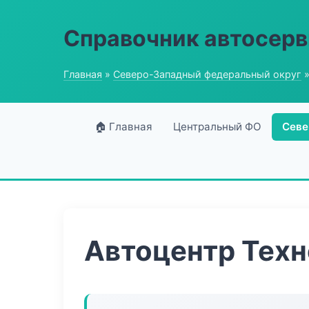
Справочник автосерв
Главная
»
Северо-Западный федеральный округ
»
🏠 Главная
Центральный ФО
Севе
Автоцентр Техн