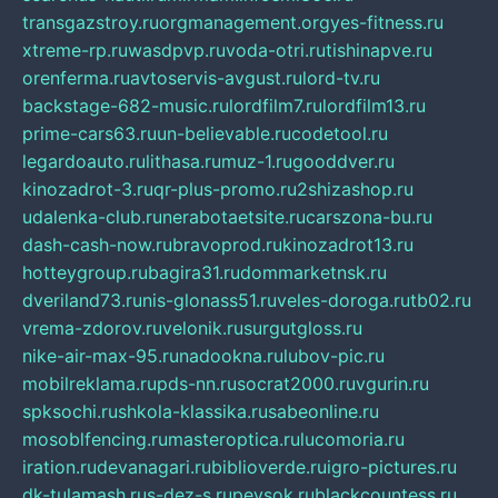
transgazstroy.ru
orgmanagement.org
yes-fitness.ru
xtreme-rp.ru
wasdpvp.ru
voda-otri.ru
tishinapve.ru
orenferma.ru
avtoservis-avgust.ru
lord-tv.ru
backstage-682-music.ru
lordfilm7.ru
lordfilm13.ru
prime-cars63.ru
un-believable.ru
codetool.ru
legardoauto.ru
lithasa.ru
muz-1.ru
gooddver.ru
kinozadrot-3.ru
qr-plus-promo.ru
2shizashop.ru
udalenka-club.ru
nerabotaetsite.ru
carszona-bu.ru
dash-cash-now.ru
bravoprod.ru
kinozadrot13.ru
hotteygroup.ru
bagira31.ru
dommarketnsk.ru
dveriland73.ru
nis-glonass51.ru
veles-doroga.ru
tb02.ru
vrema-zdorov.ru
velonik.ru
surgutgloss.ru
nike-air-max-95.ru
nadookna.ru
lubov-pic.ru
mobilreklama.ru
pds-nn.ru
socrat2000.ru
vgurin.ru
spksochi.ru
shkola-klassika.ru
sabeonline.ru
mosoblfencing.ru
masteroptica.ru
lucomoria.ru
iration.ru
devanagari.ru
biblioverde.ru
igro-pictures.ru
dk-tulamash.ru
s-dez-s.ru
peysok.ru
blackcountess.ru