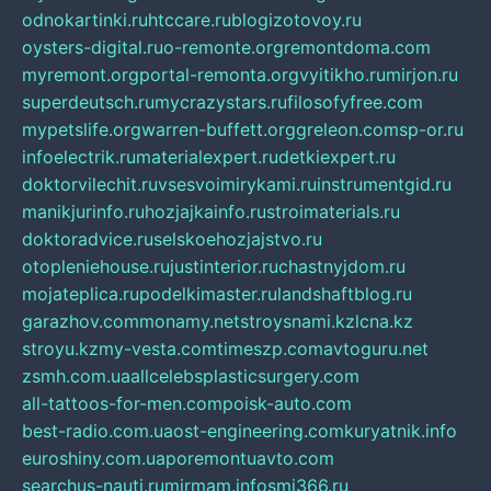
odnokartinki.ru
htccare.ru
blogizotovoy.ru
oysters-digital.ru
o-remonte.org
remontdoma.com
myremont.org
portal-remonta.org
vyitikho.ru
mirjon.ru
superdeutsch.ru
mycrazystars.ru
filosofyfree.com
mypetslife.org
warren-buffett.org
greleon.com
sp-or.ru
infoelectrik.ru
materialexpert.ru
detkiexpert.ru
doktorvilechit.ru
vsesvoimirykami.ru
instrumentgid.ru
manikjurinfo.ru
hozjajkainfo.ru
stroimaterials.ru
doktoradvice.ru
selskoehozjajstvo.ru
otopleniehouse.ru
justinterior.ru
chastnyjdom.ru
mojateplica.ru
podelkimaster.ru
landshaftblog.ru
garazhov.com
monamy.net
stroysnami.kz
lcna.kz
stroyu.kz
my-vesta.com
timeszp.com
avtoguru.net
zsmh.com.ua
allcelebsplasticsurgery.com
all-tattoos-for-men.com
poisk-auto.com
best-radio.com.ua
ost-engineering.com
kuryatnik.info
euroshiny.com.ua
poremontuavto.com
searchus-nauti.ru
mirmam.info
smi366.ru