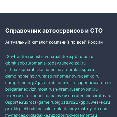
Справочник автосервисов и СТО
Актуальный каталог компаний по всей России
t25-tractor.ru
nashicveti.ru
alutex.spb.ru
fas.ru
gbmk.spb.ru
romania-today.ru
novoizol.ru
airheat-spb.ru
fisika.home.nov.ru
orakul.spb.ru
demo.home.nov.ru
mnso.ru
home.nov.ru
cemko.ru
comp-land.org
7gazet.ru
bicom-oil.ru
superiorsearch.ru
bulgarianedvizhimost.ru
sn-hram.ru
senovosti.ru
fexer.ru
snite-mebel.ru
anamvkusno.ru
technosaratov.ru
0sporte.ru
9rota-game.ru
bigbad.ru
227gp.ru
wes-ex.ru
pro-kirpichi.ru
israelsale.ru
black-lady.ru
stroy-db.com
mynances.org
ladalike.ru
zozor.ru
dvigremont.ru