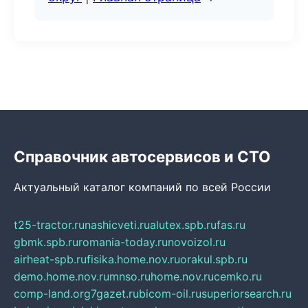
Справочник автосервисов и СТО
Актуальный каталог компаний по всей России
t25-tractor.ru
nashicveti.ru
alutex.spb.ru
fas.ru
gbmk.spb.ru
romania-today.ru
novoizol.ru
airheat-spb.ru
fisika.home.nov.ru
orakul.spb.ru
demo.home.nov.ru
mnso.ru
home.nov.ru
cemko.ru
comp-land.org
7gazet.ru
bicom-oil.ru
superiorsearch.ru