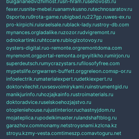
bulgarianedvizhimost.ru
sn-hram.ru
senovosti.ru
fexer.ru
snite-mebel.ru
anamvkusno.ru
technosaratov.ru
0sporte.ru
9rota-game.ru
bigbad.ru
227gp.ru
wes-ex.ru
pro-kirpichi.ru
israelsale.ru
black-lady.ru
stroy-db.com
mynances.org
ladalike.ru
zozor.ru
dvigremont.ru
odnokartinki.ru
htccare.ru
blogizotovoy.ru
oysters-digital.ru
o-remonte.org
remontdoma.com
myremont.org
portal-remonta.org
vyitikho.ru
mirjon.ru
superdeutsch.ru
mycrazystars.ru
filosofyfree.com
mypetslife.org
warren-buffett.org
greleon.com
sp-or.ru
infoelectrik.ru
materialexpert.ru
detkiexpert.ru
doktorvilechit.ru
vsesvoimirykami.ru
instrumentgid.ru
manikjurinfo.ru
hozjajkainfo.ru
stroimaterials.ru
doktoradvice.ru
selskoehozjajstvo.ru
otopleniehouse.ru
justinterior.ru
chastnyjdom.ru
mojateplica.ru
podelkimaster.ru
landshaftblog.ru
garazhov.com
monamy.net
stroysnami.kz
lcna.kz
stroyu.kz
my-vesta.com
timeszp.com
avtoguru.net