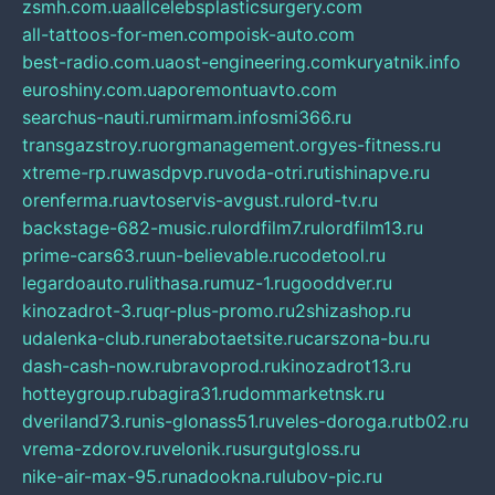
zsmh.com.ua
allcelebsplasticsurgery.com
all-tattoos-for-men.com
poisk-auto.com
best-radio.com.ua
ost-engineering.com
kuryatnik.info
euroshiny.com.ua
poremontuavto.com
searchus-nauti.ru
mirmam.info
smi366.ru
transgazstroy.ru
orgmanagement.org
yes-fitness.ru
xtreme-rp.ru
wasdpvp.ru
voda-otri.ru
tishinapve.ru
orenferma.ru
avtoservis-avgust.ru
lord-tv.ru
backstage-682-music.ru
lordfilm7.ru
lordfilm13.ru
prime-cars63.ru
un-believable.ru
codetool.ru
legardoauto.ru
lithasa.ru
muz-1.ru
gooddver.ru
kinozadrot-3.ru
qr-plus-promo.ru
2shizashop.ru
udalenka-club.ru
nerabotaetsite.ru
carszona-bu.ru
dash-cash-now.ru
bravoprod.ru
kinozadrot13.ru
hotteygroup.ru
bagira31.ru
dommarketnsk.ru
dveriland73.ru
nis-glonass51.ru
veles-doroga.ru
tb02.ru
vrema-zdorov.ru
velonik.ru
surgutgloss.ru
nike-air-max-95.ru
nadookna.ru
lubov-pic.ru