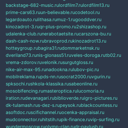
backstage-682-music.ru
lordfilm7.ru
lordfilm13.ru
prime-cars63.ru
un-believable.ru
codetool.ru
legardoauto.ru
lithasa.ru
muz-1.ru
gooddver.ru
kinozadrot-3.ru
qr-plus-promo.ru
2shizashop.ru
udalenka-club.ru
nerabotaetsite.ru
carszona-bu.ru
dash-cash-now.ru
bravoprod.ru
kinozadrot13.ru
hotteygroup.ru
bagira31.ru
dommarketnsk.ru
dveriland73.ru
nis-glonass51.ru
veles-doroga.ru
tb02.ru
vrema-zdorov.ru
velonik.ru
surgutgloss.ru
nike-air-max-95.ru
nadookna.ru
lubov-pic.ru
mobilreklama.ru
pds-nn.ru
socrat2000.ru
vgurin.ru
spksochi.ru
shkola-klassika.ru
sabeonline.ru
mosoblfencing.ru
masteroptica.ru
lucomoria.ru
iration.ru
devanagari.ru
biblioverde.ru
igro-pictures.ru
dk-tulamash.ru
s-dez-s.ru
peysok.ru
blackcountess.ru
asoftdoc.ru
scifichannel.ru
ocenka-appraisal.ru
mudconnector.ru
hitstih.ru
pik-finance.ru
vip-surfing.ru
wundermoscow.ru
olymp-clan.ru
dr-pavlush.ru