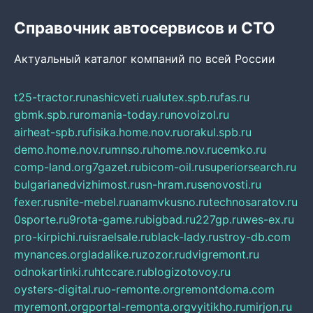
Справочник автосервисов и СТО
Актуальный каталог компаний по всей России
t25-tractor.ru
nashicveti.ru
alutex.spb.ru
fas.ru
gbmk.spb.ru
romania-today.ru
novoizol.ru
airheat-spb.ru
fisika.home.nov.ru
orakul.spb.ru
demo.home.nov.ru
mnso.ru
home.nov.ru
cemko.ru
comp-land.org
7gazet.ru
bicom-oil.ru
superiorsearch.ru
bulgarianedvizhimost.ru
sn-hram.ru
senovosti.ru
fexer.ru
snite-mebel.ru
anamvkusno.ru
technosaratov.ru
0sporte.ru
9rota-game.ru
bigbad.ru
227gp.ru
wes-ex.ru
pro-kirpichi.ru
israelsale.ru
black-lady.ru
stroy-db.com
mynances.org
ladalike.ru
zozor.ru
dvigremont.ru
odnokartinki.ru
htccare.ru
blogizotovoy.ru
oysters-digital.ru
o-remonte.org
remontdoma.com
myremont.org
portal-remonta.org
vyitikho.ru
mirjon.ru