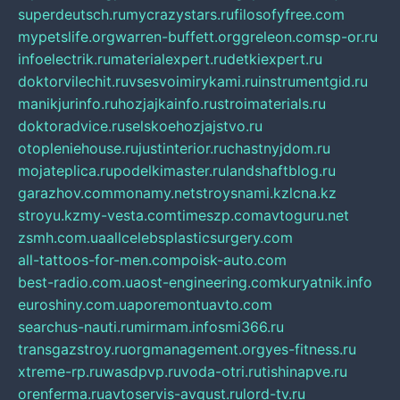
superdeutsch.ru
mycrazystars.ru
filosofyfree.com
mypetslife.org
warren-buffett.org
greleon.com
sp-or.ru
infoelectrik.ru
materialexpert.ru
detkiexpert.ru
doktorvilechit.ru
vsesvoimirykami.ru
instrumentgid.ru
manikjurinfo.ru
hozjajkainfo.ru
stroimaterials.ru
doktoradvice.ru
selskoehozjajstvo.ru
otopleniehouse.ru
justinterior.ru
chastnyjdom.ru
mojateplica.ru
podelkimaster.ru
landshaftblog.ru
garazhov.com
monamy.net
stroysnami.kz
lcna.kz
stroyu.kz
my-vesta.com
timeszp.com
avtoguru.net
zsmh.com.ua
allcelebsplasticsurgery.com
all-tattoos-for-men.com
poisk-auto.com
best-radio.com.ua
ost-engineering.com
kuryatnik.info
euroshiny.com.ua
poremontuavto.com
searchus-nauti.ru
mirmam.info
smi366.ru
transgazstroy.ru
orgmanagement.org
yes-fitness.ru
xtreme-rp.ru
wasdpvp.ru
voda-otri.ru
tishinapve.ru
orenferma.ru
avtoservis-avgust.ru
lord-tv.ru