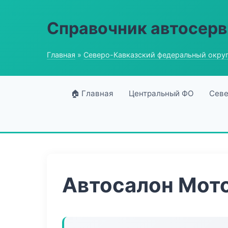
Справочник автосерв
Главная
»
Северо-Кавказский федеральный окру
🏠 Главная
Центральный ФО
Севе
Автосалон Мот