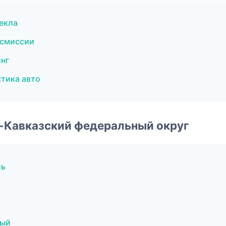
екла
нсмиссии
нг
стика авто
о-Кавказский федеральный округ
ль
ный