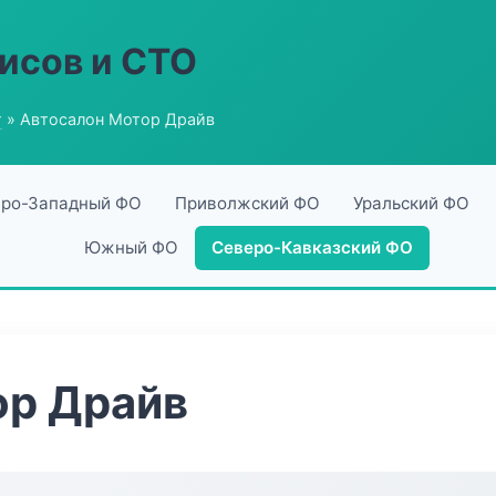
исов и СТО
г
» Автосалон Мотор Драйв
ро-Западный ФО
Приволжский ФО
Уральский ФО
Южный ФО
Северо-Кавказский ФО
ор Драйв