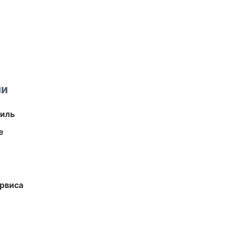
ми
иль
е
рвиса