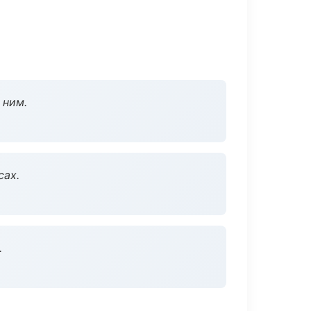
 ним.
сах.
.