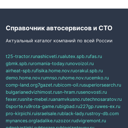
Справочник автосервисов и СТО
Актуальный каталог компаний по всей России
t25-tractor.ru
nashicveti.ru
alutex.spb.ru
fas.ru
gbmk.spb.ru
romania-today.ru
novoizol.ru
airheat-spb.ru
fisika.home.nov.ru
orakul.spb.ru
demo.home.nov.ru
mnso.ru
home.nov.ru
cemko.ru
comp-land.org
7gazet.ru
bicom-oil.ru
superiorsearch.ru
bulgarianedvizhimost.ru
sn-hram.ru
senovosti.ru
fexer.ru
snite-mebel.ru
anamvkusno.ru
technosaratov.ru
0sporte.ru
9rota-game.ru
bigbad.ru
227gp.ru
wes-ex.ru
pro-kirpichi.ru
israelsale.ru
black-lady.ru
stroy-db.com
mynances.org
ladalike.ru
zozor.ru
dvigremont.ru
odnokartinki.ru
htccare.ru
blogizotovoy.ru