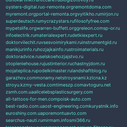
oysters-digital.ru
o-remonte.org
remontdoma.com
myremont.org
portal-remonta.org
vyitikho.ru
mirjon.ru
superdeutsch.ru
mycrazystars.ru
filosofyfree.com
mypetslife.org
warren-buffett.org
greleon.com
sp-or.ru
infoelectrik.ru
materialexpert.ru
detkiexpert.ru
doktorvilechit.ru
vsesvoimirykami.ru
instrumentgid.ru
manikjurinfo.ru
hozjajkainfo.ru
stroimaterials.ru
doktoradvice.ru
selskoehozjajstvo.ru
otopleniehouse.ru
justinterior.ru
chastnyjdom.ru
mojateplica.ru
podelkimaster.ru
landshaftblog.ru
garazhov.com
monamy.net
stroysnami.kz
lcna.kz
stroyu.kz
my-vesta.com
timeszp.com
avtoguru.net
zsmh.com.ua
allcelebsplasticsurgery.com
all-tattoos-for-men.com
poisk-auto.com
best-radio.com.ua
ost-engineering.com
kuryatnik.info
euroshiny.com.ua
poremontuavto.com
searchus-nauti.ru
mirmam.info
smi366.ru