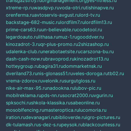
transgazstroy.ru
orgmanagement.org
yes-fitness.ru
xtreme-rp.ru
wasdpvp.ru
voda-otri.ru
tishinapve.ru
orenferma.ru
avtoservis-avgust.ru
lord-tv.ru
backstage-682-music.ru
lordfilm7.ru
lordfilm13.ru
prime-cars63.ru
un-believable.ru
codetool.ru
legardoauto.ru
lithasa.ru
muz-1.ru
gooddver.ru
kinozadrot-3.ru
qr-plus-promo.ru
2shizashop.ru
udalenka-club.ru
nerabotaetsite.ru
carszona-bu.ru
dash-cash-now.ru
bravoprod.ru
kinozadrot13.ru
hotteygroup.ru
bagira31.ru
dommarketnsk.ru
dveriland73.ru
nis-glonass51.ru
veles-doroga.ru
tb02.ru
vrema-zdorov.ru
velonik.ru
surgutgloss.ru
nike-air-max-95.ru
nadookna.ru
lubov-pic.ru
mobilreklama.ru
pds-nn.ru
socrat2000.ru
vgurin.ru
spksochi.ru
shkola-klassika.ru
sabeonline.ru
mosoblfencing.ru
masteroptica.ru
lucomoria.ru
iration.ru
devanagari.ru
biblioverde.ru
igro-pictures.ru
dk-tulamash.ru
s-dez-s.ru
peysok.ru
blackcountess.ru