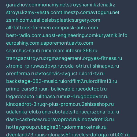
garazhov.com
monamy.net
stroysnami.kz
lcna.kz
stroyu.kz
my-vesta.com
timeszp.com
avtoguru.net
zsmh.com.ua
allcelebsplasticsurgery.com
all-tattoos-for-men.com
poisk-auto.com
best-radio.com.ua
ost-engineering.com
kuryatnik.info
euroshiny.com.ua
poremontuavto.com
searchus-nauti.ru
mirmam.info
smi366.ru
transgazstroy.ru
orgmanagement.org
yes-fitness.ru
xtreme-rp.ru
wasdpvp.ru
voda-otri.ru
tishinapve.ru
orenferma.ru
avtoservis-avgust.ru
lord-tv.ru
backstage-682-music.ru
lordfilm7.ru
lordfilm13.ru
prime-cars63.ru
un-believable.ru
codetool.ru
legardoauto.ru
lithasa.ru
muz-1.ru
gooddver.ru
kinozadrot-3.ru
qr-plus-promo.ru
2shizashop.ru
udalenka-club.ru
nerabotaetsite.ru
carszona-bu.ru
dash-cash-now.ru
bravoprod.ru
kinozadrot13.ru
hotteygroup.ru
bagira31.ru
dommarketnsk.ru
dveriland73.ru
nis-glonass51.ru
veles-doroga.ru
tb02.ru