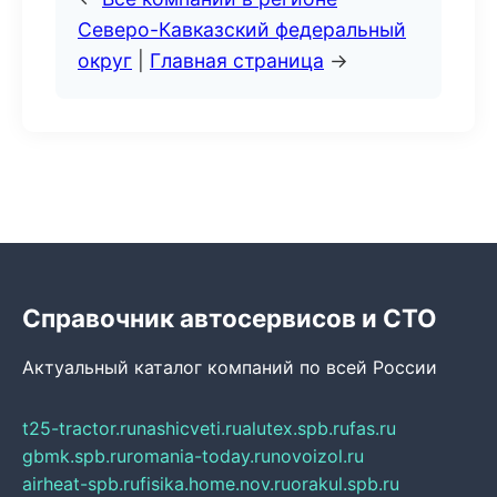
Северо-Кавказский федеральный
округ
|
Главная страница
→
Справочник автосервисов и СТО
Актуальный каталог компаний по всей России
t25-tractor.ru
nashicveti.ru
alutex.spb.ru
fas.ru
gbmk.spb.ru
romania-today.ru
novoizol.ru
airheat-spb.ru
fisika.home.nov.ru
orakul.spb.ru