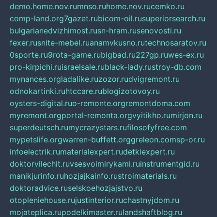
demo.home.nov.ru
mnso.ru
home.nov.ru
cemko.ru
comp-land.org
7gazet.ru
bicom-oil.ru
superiorsearch.ru
bulgarianedvizhimost.ru
sn-hram.ru
senovosti.ru
fexer.ru
snite-mebel.ru
anamvkusno.ru
technosaratov.ru
0sporte.ru
9rota-game.ru
bigbad.ru
227gp.ru
wes-ex.ru
pro-kirpichi.ru
israelsale.ru
black-lady.ru
stroy-db.com
mynances.org
ladalike.ru
zozor.ru
dvigremont.ru
odnokartinki.ru
htccare.ru
blogizotovoy.ru
oysters-digital.ru
o-remonte.org
remontdoma.com
myremont.org
portal-remonta.org
vyitikho.ru
mirjon.ru
superdeutsch.ru
mycrazystars.ru
filosofyfree.com
mypetslife.org
warren-buffett.org
greleon.com
sp-or.ru
infoelectrik.ru
materialexpert.ru
detkiexpert.ru
doktorvilechit.ru
vsesvoimirykami.ru
instrumentgid.ru
manikjurinfo.ru
hozjajkainfo.ru
stroimaterials.ru
doktoradvice.ru
selskoehozjajstvo.ru
otopleniehouse.ru
justinterior.ru
chastnyjdom.ru
mojateplica.ru
podelkimaster.ru
landshaftblog.ru