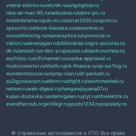
vrema-zdorov.ru
velonik.ru
surgutgloss.ru
nike-air-max-95.ru
nadookna.ru
lubov-pic.ru
mobilreklama.ru
pds-nn.ru
socrat2000.ru
vgurin.ru
spksochi.ru
shkola-klassika.ru
sabeonline.ru
mosoblfencing.ru
masteroptica.ru
lucomoria.ru
iration.ru
devanagari.ru
biblioverde.ru
igro-pictures.ru
dk-tulamash.ru
s-dez-s.ru
peysok.ru
blackcountess.ru
asoftdoc.ru
scifichannel.ru
ocenka-appraisal.ru
mudconnector.ru
hitstih.ru
pik-finance.ru
vip-surfing.ru
wundermoscow.ru
olymp-clan.ru
dr-pavlush.ru
su2lgyoeucscn.ru
allkmv.ru
dhgfd.ru
tesotomeshell.ru
netoen.ru
web-digest.ru
changanqiyuana07.ru
kuper-dostavka.ru
edemvgelen.ru
ytyt.ru
infoelektrik.ru
everafterclub.org
kirillkgr.ru
goodv1234.ru
oopslady.ru
© Справочник автосервисов и СТО. Все права