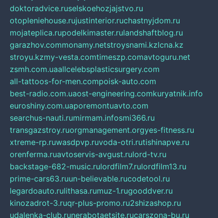
doktoradvice.ru
selskoehozjajstvo.ru
otopleniehouse.ru
justinterior.ru
chastnyjdom.ru
mojateplica.ru
podelkimaster.ru
landshaftblog.ru
garazhov.com
monamy.net
stroysnami.kz
lcna.kz
stroyu.kz
my-vesta.com
timeszp.com
avtoguru.net
zsmh.com.ua
allcelebsplasticsurgery.com
all-tattoos-for-men.com
poisk-auto.com
best-radio.com.ua
ost-engineering.com
kuryatnik.info
euroshiny.com.ua
poremontuavto.com
searchus-nauti.ru
mirmam.info
smi366.ru
transgazstroy.ru
orgmanagement.org
yes-fitness.ru
xtreme-rp.ru
wasdpvp.ru
voda-otri.ru
tishinapve.ru
orenferma.ru
avtoservis-avgust.ru
lord-tv.ru
backstage-682-music.ru
lordfilm7.ru
lordfilm13.ru
prime-cars63.ru
un-believable.ru
codetool.ru
legardoauto.ru
lithasa.ru
muz-1.ru
gooddver.ru
kinozadrot-3.ru
qr-plus-promo.ru
2shizashop.ru
udalenka-club.ru
nerabotaetsite.ru
carszona-bu.ru