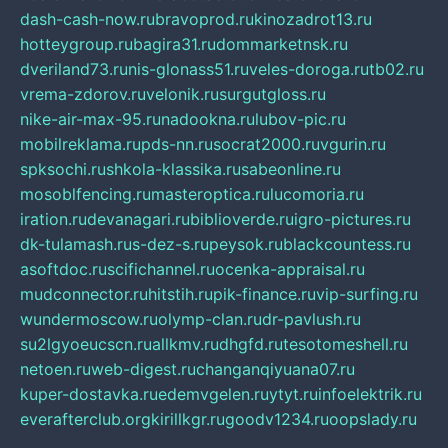
dash-cash-now.ru
bravoprod.ru
kinozadrot13.ru
hotteygroup.ru
bagira31.ru
dommarketnsk.ru
dveriland73.ru
nis-glonass51.ru
veles-doroga.ru
tb02.ru
vrema-zdorov.ru
velonik.ru
surgutgloss.ru
nike-air-max-95.ru
nadookna.ru
lubov-pic.ru
mobilreklama.ru
pds-nn.ru
socrat2000.ru
vgurin.ru
spksochi.ru
shkola-klassika.ru
sabeonline.ru
mosoblfencing.ru
masteroptica.ru
lucomoria.ru
iration.ru
devanagari.ru
biblioverde.ru
igro-pictures.ru
dk-tulamash.ru
s-dez-s.ru
peysok.ru
blackcountess.ru
asoftdoc.ru
scifichannel.ru
ocenka-appraisal.ru
mudconnector.ru
hitstih.ru
pik-finance.ru
vip-surfing.ru
wundermoscow.ru
olymp-clan.ru
dr-pavlush.ru
su2lgyoeucscn.ru
allkmv.ru
dhgfd.ru
tesotomeshell.ru
netoen.ru
web-digest.ru
changanqiyuana07.ru
kuper-dostavka.ru
edemvgelen.ru
ytyt.ru
infoelektrik.ru
everafterclub.org
kirillkgr.ru
goodv1234.ru
oopslady.ru