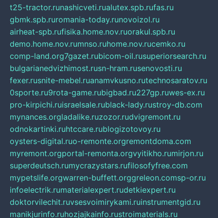
t25-tractor.ru
nashicveti.ru
alutex.spb.ru
fas.ru
gbmk.spb.ru
romania-today.ru
novoizol.ru
airheat-spb.ru
fisika.home.nov.ru
orakul.spb.ru
demo.home.nov.ru
mnso.ru
home.nov.ru
cemko.ru
comp-land.org
7gazet.ru
bicom-oil.ru
superiorsearch.ru
bulgarianedvizhimost.ru
sn-hram.ru
senovosti.ru
fexer.ru
snite-mebel.ru
anamvkusno.ru
technosaratov.ru
0sporte.ru
9rota-game.ru
bigbad.ru
227gp.ru
wes-ex.ru
pro-kirpichi.ru
israelsale.ru
black-lady.ru
stroy-db.com
mynances.org
ladalike.ru
zozor.ru
dvigremont.ru
odnokartinki.ru
htccare.ru
blogizotovoy.ru
oysters-digital.ru
o-remonte.org
remontdoma.com
myremont.org
portal-remonta.org
vyitikho.ru
mirjon.ru
superdeutsch.ru
mycrazystars.ru
filosofyfree.com
mypetslife.org
warren-buffett.org
greleon.com
sp-or.ru
infoelectrik.ru
materialexpert.ru
detkiexpert.ru
doktorvilechit.ru
vsesvoimirykami.ru
instrumentgid.ru
manikjurinfo.ru
hozjajkainfo.ru
stroimaterials.ru