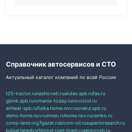
Справочник автосервисов и СТО
Актуальный каталог компаний по всей России
t25-tractor.ru
nashicveti.ru
alutex.spb.ru
fas.ru
gbmk.spb.ru
romania-today.ru
novoizol.ru
airheat-spb.ru
fisika.home.nov.ru
orakul.spb.ru
demo.home.nov.ru
mnso.ru
home.nov.ru
cemko.ru
comp-land.org
7gazet.ru
bicom-oil.ru
superiorsearch.ru
bulgarianedvizhimost.ru
sn-hram.ru
senovosti.ru