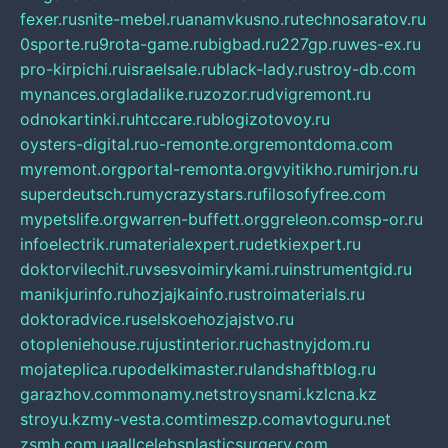
fexer.ru
snite-mebel.ru
anamvkusno.ru
technosaratov.ru
0sporte.ru
9rota-game.ru
bigbad.ru
227gp.ru
wes-ex.ru
pro-kirpichi.ru
israelsale.ru
black-lady.ru
stroy-db.com
mynances.org
ladalike.ru
zozor.ru
dvigremont.ru
odnokartinki.ru
htccare.ru
blogizotovoy.ru
oysters-digital.ru
o-remonte.org
remontdoma.com
myremont.org
portal-remonta.org
vyitikho.ru
mirjon.ru
superdeutsch.ru
mycrazystars.ru
filosofyfree.com
mypetslife.org
warren-buffett.org
greleon.com
sp-or.ru
infoelectrik.ru
materialexpert.ru
detkiexpert.ru
doktorvilechit.ru
vsesvoimirykami.ru
instrumentgid.ru
manikjurinfo.ru
hozjajkainfo.ru
stroimaterials.ru
doktoradvice.ru
selskoehozjajstvo.ru
otopleniehouse.ru
justinterior.ru
chastnyjdom.ru
mojateplica.ru
podelkimaster.ru
landshaftblog.ru
garazhov.com
monamy.net
stroysnami.kz
lcna.kz
stroyu.kz
my-vesta.com
timeszp.com
avtoguru.net
zsmh.com.ua
allcelebsplasticsurgery.com