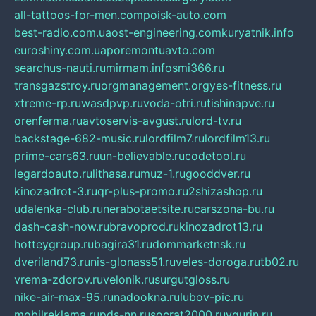
all-tattoos-for-men.com
poisk-auto.com
best-radio.com.ua
ost-engineering.com
kuryatnik.info
euroshiny.com.ua
poremontuavto.com
searchus-nauti.ru
mirmam.info
smi366.ru
transgazstroy.ru
orgmanagement.org
yes-fitness.ru
xtreme-rp.ru
wasdpvp.ru
voda-otri.ru
tishinapve.ru
orenferma.ru
avtoservis-avgust.ru
lord-tv.ru
backstage-682-music.ru
lordfilm7.ru
lordfilm13.ru
prime-cars63.ru
un-believable.ru
codetool.ru
legardoauto.ru
lithasa.ru
muz-1.ru
gooddver.ru
kinozadrot-3.ru
qr-plus-promo.ru
2shizashop.ru
udalenka-club.ru
nerabotaetsite.ru
carszona-bu.ru
dash-cash-now.ru
bravoprod.ru
kinozadrot13.ru
hotteygroup.ru
bagira31.ru
dommarketnsk.ru
dveriland73.ru
nis-glonass51.ru
veles-doroga.ru
tb02.ru
vrema-zdorov.ru
velonik.ru
surgutgloss.ru
nike-air-max-95.ru
nadookna.ru
lubov-pic.ru
mobilreklama.ru
pds-nn.ru
socrat2000.ru
vgurin.ru