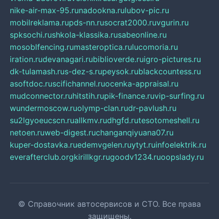
nike-air-max-95.ru
nadookna.ru
lubov-pic.ru
mobilreklama.ru
pds-nn.ru
socrat2000.ru
vgurin.ru
spksochi.ru
shkola-klassika.ru
sabeonline.ru
mosoblfencing.ru
masteroptica.ru
lucomoria.ru
iration.ru
devanagari.ru
biblioverde.ru
igro-pictures.ru
dk-tulamash.ru
s-dez-s.ru
peysok.ru
blackcountess.ru
asoftdoc.ru
scifichannel.ru
ocenka-appraisal.ru
mudconnector.ru
hitstih.ru
pik-finance.ru
vip-surfing.ru
wundermoscow.ru
olymp-clan.ru
dr-pavlush.ru
su2lgyoeucscn.ru
allkmv.ru
dhgfd.ru
tesotomeshell.ru
netoen.ru
web-digest.ru
changanqiyuana07.ru
kuper-dostavka.ru
edemvgelen.ru
ytyt.ru
infoelektrik.ru
everafterclub.org
kirillkgr.ru
goodv1234.ru
oopslady.ru
© Справочник автосервисов и СТО. Все права
защищены.