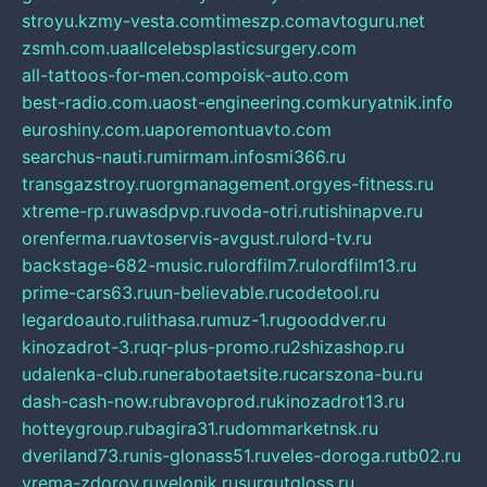
stroyu.kz
my-vesta.com
timeszp.com
avtoguru.net
zsmh.com.ua
allcelebsplasticsurgery.com
all-tattoos-for-men.com
poisk-auto.com
best-radio.com.ua
ost-engineering.com
kuryatnik.info
euroshiny.com.ua
poremontuavto.com
searchus-nauti.ru
mirmam.info
smi366.ru
transgazstroy.ru
orgmanagement.org
yes-fitness.ru
xtreme-rp.ru
wasdpvp.ru
voda-otri.ru
tishinapve.ru
orenferma.ru
avtoservis-avgust.ru
lord-tv.ru
backstage-682-music.ru
lordfilm7.ru
lordfilm13.ru
prime-cars63.ru
un-believable.ru
codetool.ru
legardoauto.ru
lithasa.ru
muz-1.ru
gooddver.ru
kinozadrot-3.ru
qr-plus-promo.ru
2shizashop.ru
udalenka-club.ru
nerabotaetsite.ru
carszona-bu.ru
dash-cash-now.ru
bravoprod.ru
kinozadrot13.ru
hotteygroup.ru
bagira31.ru
dommarketnsk.ru
dveriland73.ru
nis-glonass51.ru
veles-doroga.ru
tb02.ru
vrema-zdorov.ru
velonik.ru
surgutgloss.ru