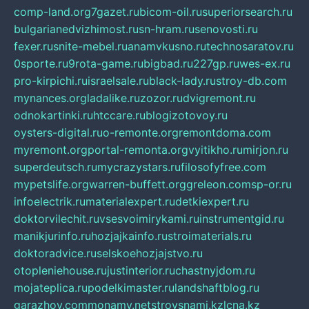
comp-land.org
7gazet.ru
bicom-oil.ru
superiorsearch.ru
bulgarianedvizhimost.ru
sn-hram.ru
senovosti.ru
fexer.ru
snite-mebel.ru
anamvkusno.ru
technosaratov.ru
0sporte.ru
9rota-game.ru
bigbad.ru
227gp.ru
wes-ex.ru
pro-kirpichi.ru
israelsale.ru
black-lady.ru
stroy-db.com
mynances.org
ladalike.ru
zozor.ru
dvigremont.ru
odnokartinki.ru
htccare.ru
blogizotovoy.ru
oysters-digital.ru
o-remonte.org
remontdoma.com
myremont.org
portal-remonta.org
vyitikho.ru
mirjon.ru
superdeutsch.ru
mycrazystars.ru
filosofyfree.com
mypetslife.org
warren-buffett.org
greleon.com
sp-or.ru
infoelectrik.ru
materialexpert.ru
detkiexpert.ru
doktorvilechit.ru
vsesvoimirykami.ru
instrumentgid.ru
manikjurinfo.ru
hozjajkainfo.ru
stroimaterials.ru
doktoradvice.ru
selskoehozjajstvo.ru
otopleniehouse.ru
justinterior.ru
chastnyjdom.ru
mojateplica.ru
podelkimaster.ru
landshaftblog.ru
garazhov.com
monamy.net
stroysnami.kz
lcna.kz