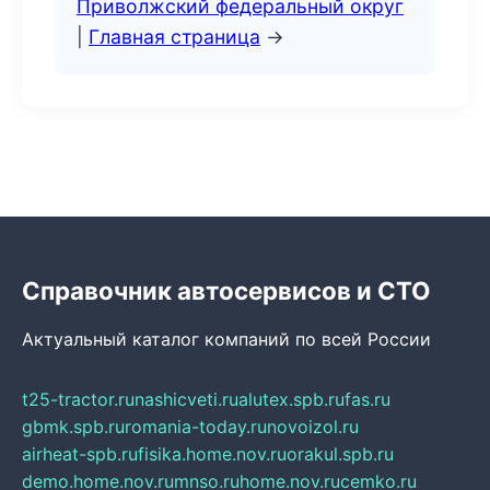
Приволжский федеральный округ
|
Главная страница
→
Справочник автосервисов и СТО
Актуальный каталог компаний по всей России
t25-tractor.ru
nashicveti.ru
alutex.spb.ru
fas.ru
gbmk.spb.ru
romania-today.ru
novoizol.ru
airheat-spb.ru
fisika.home.nov.ru
orakul.spb.ru
demo.home.nov.ru
mnso.ru
home.nov.ru
cemko.ru