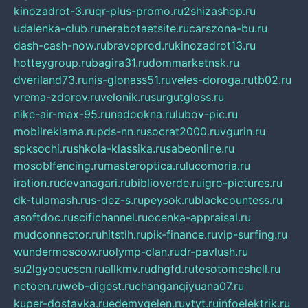
kinozadrot-3.ru
qr-plus-promo.ru
2shizashop.ru
udalenka-club.ru
nerabotaetsite.ru
carszona-bu.ru
dash-cash-now.ru
bravoprod.ru
kinozadrot13.ru
hotteygroup.ru
bagira31.ru
dommarketnsk.ru
dveriland73.ru
nis-glonass51.ru
veles-doroga.ru
tb02.ru
vrema-zdorov.ru
velonik.ru
surgutgloss.ru
nike-air-max-95.ru
nadookna.ru
lubov-pic.ru
mobilreklama.ru
pds-nn.ru
socrat2000.ru
vgurin.ru
spksochi.ru
shkola-klassika.ru
sabeonline.ru
mosoblfencing.ru
masteroptica.ru
lucomoria.ru
iration.ru
devanagari.ru
biblioverde.ru
igro-pictures.ru
dk-tulamash.ru
s-dez-s.ru
peysok.ru
blackcountess.ru
asoftdoc.ru
scifichannel.ru
ocenka-appraisal.ru
mudconnector.ru
hitstih.ru
pik-finance.ru
vip-surfing.ru
wundermoscow.ru
olymp-clan.ru
dr-pavlush.ru
su2lgyoeucscn.ru
allkmv.ru
dhgfd.ru
tesotomeshell.ru
netoen.ru
web-digest.ru
changanqiyuana07.ru
kuper-dostavka.ru
edemvgelen.ru
ytyt.ru
infoelektrik.ru