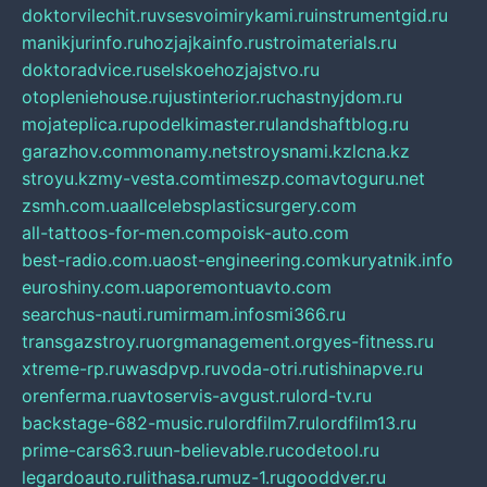
doktorvilechit.ru
vsesvoimirykami.ru
instrumentgid.ru
manikjurinfo.ru
hozjajkainfo.ru
stroimaterials.ru
doktoradvice.ru
selskoehozjajstvo.ru
otopleniehouse.ru
justinterior.ru
chastnyjdom.ru
mojateplica.ru
podelkimaster.ru
landshaftblog.ru
garazhov.com
monamy.net
stroysnami.kz
lcna.kz
stroyu.kz
my-vesta.com
timeszp.com
avtoguru.net
zsmh.com.ua
allcelebsplasticsurgery.com
all-tattoos-for-men.com
poisk-auto.com
best-radio.com.ua
ost-engineering.com
kuryatnik.info
euroshiny.com.ua
poremontuavto.com
searchus-nauti.ru
mirmam.info
smi366.ru
transgazstroy.ru
orgmanagement.org
yes-fitness.ru
xtreme-rp.ru
wasdpvp.ru
voda-otri.ru
tishinapve.ru
orenferma.ru
avtoservis-avgust.ru
lord-tv.ru
backstage-682-music.ru
lordfilm7.ru
lordfilm13.ru
prime-cars63.ru
un-believable.ru
codetool.ru
legardoauto.ru
lithasa.ru
muz-1.ru
gooddver.ru