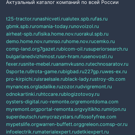
Актуальный каталог компаний по всей России
t25-tractor.ru
nashicveti.ru
alutex.spb.ru
fas.ru
gbmk.spb.ru
romania-today.ru
novoizol.ru
airheat-spb.ru
fisika.home.nov.ru
orakul.spb.ru
demo.home.nov.ru
mnso.ru
home.nov.ru
cemko.ru
comp-land.org
7gazet.ru
bicom-oil.ru
superiorsearch.ru
bulgarianedvizhimost.ru
sn-hram.ru
senovosti.ru
fexer.ru
snite-mebel.ru
anamvkusno.ru
technosaratov.ru
0sporte.ru
9rota-game.ru
bigbad.ru
227gp.ru
wes-ex.ru
pro-kirpichi.ru
israelsale.ru
black-lady.ru
stroy-db.com
mynances.org
ladalike.ru
zozor.ru
dvigremont.ru
odnokartinki.ru
htccare.ru
blogizotovoy.ru
oysters-digital.ru
o-remonte.org
remontdoma.com
myremont.org
portal-remonta.org
vyitikho.ru
mirjon.ru
superdeutsch.ru
mycrazystars.ru
filosofyfree.com
mypetslife.org
warren-buffett.org
greleon.com
sp-or.ru
infoelectrik.ru
materialexpert.ru
detkiexpert.ru