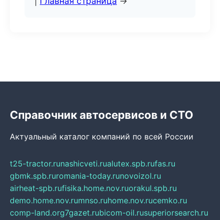
|
Главная страница
→
Справочник автосервисов и СТО
Актуальный каталог компаний по всей России
t25-tractor.ru
nashicveti.ru
alutex.spb.ru
fas.ru
gbmk.spb.ru
romania-today.ru
novoizol.ru
airheat-spb.ru
fisika.home.nov.ru
orakul.spb.ru
demo.home.nov.ru
mnso.ru
home.nov.ru
cemko.ru
comp-land.org
7gazet.ru
bicom-oil.ru
superiorsearch.ru