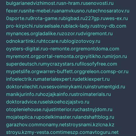
bulgarianedvizhimost.ru
sn-hram.ru
senovosti.ru
fexer.ru
snite-mebel.ru
anamvkusno.ru
technosaratov.ru
0sporte.ru
9rota-game.ru
bigbad.ru
227gp.ru
wes-ex.ru
pro-kirpichi.ru
israelsale.ru
black-lady.ru
stroy-db.com
mynances.org
ladalike.ru
zozor.ru
dvigremont.ru
odnokartinki.ru
htccare.ru
blogizotovoy.ru
oysters-digital.ru
o-remonte.org
remontdoma.com
myremont.org
portal-remonta.org
vyitikho.ru
mirjon.ru
superdeutsch.ru
mycrazystars.ru
filosofyfree.com
mypetslife.org
warren-buffett.org
greleon.com
sp-or.ru
infoelectrik.ru
materialexpert.ru
detkiexpert.ru
doktorvilechit.ru
vsesvoimirykami.ru
instrumentgid.ru
manikjurinfo.ru
hozjajkainfo.ru
stroimaterials.ru
doktoradvice.ru
selskoehozjajstvo.ru
otopleniehouse.ru
justinterior.ru
chastnyjdom.ru
mojateplica.ru
podelkimaster.ru
landshaftblog.ru
garazhov.com
monamy.net
stroysnami.kz
lcna.kz
stroyu.kz
my-vesta.com
timeszp.com
avtoguru.net