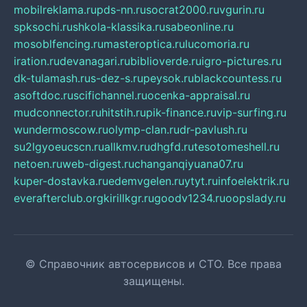
mobilreklama.ru
pds-nn.ru
socrat2000.ru
vgurin.ru
spksochi.ru
shkola-klassika.ru
sabeonline.ru
mosoblfencing.ru
masteroptica.ru
lucomoria.ru
iration.ru
devanagari.ru
biblioverde.ru
igro-pictures.ru
dk-tulamash.ru
s-dez-s.ru
peysok.ru
blackcountess.ru
asoftdoc.ru
scifichannel.ru
ocenka-appraisal.ru
mudconnector.ru
hitstih.ru
pik-finance.ru
vip-surfing.ru
wundermoscow.ru
olymp-clan.ru
dr-pavlush.ru
su2lgyoeucscn.ru
allkmv.ru
dhgfd.ru
tesotomeshell.ru
netoen.ru
web-digest.ru
changanqiyuana07.ru
kuper-dostavka.ru
edemvgelen.ru
ytyt.ru
infoelektrik.ru
everafterclub.org
kirillkgr.ru
goodv1234.ru
oopslady.ru
© Справочник автосервисов и СТО. Все права
защищены.