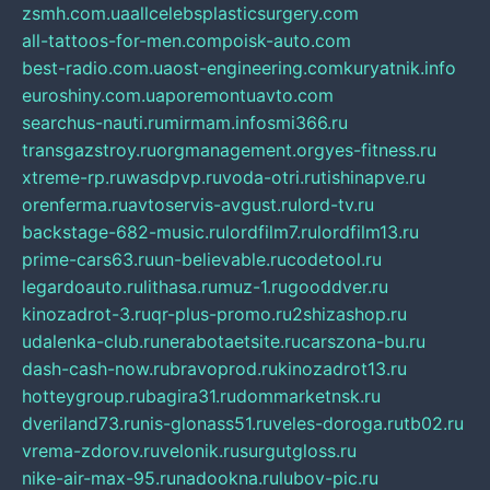
zsmh.com.ua
allcelebsplasticsurgery.com
all-tattoos-for-men.com
poisk-auto.com
best-radio.com.ua
ost-engineering.com
kuryatnik.info
euroshiny.com.ua
poremontuavto.com
searchus-nauti.ru
mirmam.info
smi366.ru
transgazstroy.ru
orgmanagement.org
yes-fitness.ru
xtreme-rp.ru
wasdpvp.ru
voda-otri.ru
tishinapve.ru
orenferma.ru
avtoservis-avgust.ru
lord-tv.ru
backstage-682-music.ru
lordfilm7.ru
lordfilm13.ru
prime-cars63.ru
un-believable.ru
codetool.ru
legardoauto.ru
lithasa.ru
muz-1.ru
gooddver.ru
kinozadrot-3.ru
qr-plus-promo.ru
2shizashop.ru
udalenka-club.ru
nerabotaetsite.ru
carszona-bu.ru
dash-cash-now.ru
bravoprod.ru
kinozadrot13.ru
hotteygroup.ru
bagira31.ru
dommarketnsk.ru
dveriland73.ru
nis-glonass51.ru
veles-doroga.ru
tb02.ru
vrema-zdorov.ru
velonik.ru
surgutgloss.ru
nike-air-max-95.ru
nadookna.ru
lubov-pic.ru