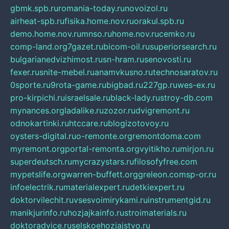
gbmk.spb.ru
romania-today.ru
novoizol.ru
airheat-spb.ru
fisika.home.nov.ru
orakul.spb.ru
demo.home.nov.ru
mnso.ru
home.nov.ru
cemko.ru
comp-land.org
7gazet.ru
bicom-oil.ru
superiorsearch.ru
bulgarianedvizhimost.ru
sn-hram.ru
senovosti.ru
fexer.ru
snite-mebel.ru
anamvkusno.ru
technosaratov.ru
0sporte.ru
9rota-game.ru
bigbad.ru
227gp.ru
wes-ex.ru
pro-kirpichi.ru
israelsale.ru
black-lady.ru
stroy-db.com
mynances.org
ladalike.ru
zozor.ru
dvigremont.ru
odnokartinki.ru
htccare.ru
blogizotovoy.ru
oysters-digital.ru
o-remonte.org
remontdoma.com
myremont.org
portal-remonta.org
vyitikho.ru
mirjon.ru
superdeutsch.ru
mycrazystars.ru
filosofyfree.com
mypetslife.org
warren-buffett.org
greleon.com
sp-or.ru
infoelectrik.ru
materialexpert.ru
detkiexpert.ru
doktorvilechit.ru
vsesvoimirykami.ru
instrumentgid.ru
manikjurinfo.ru
hozjajkainfo.ru
stroimaterials.ru
doktoradvice.ru
selskoehozjajstvo.ru