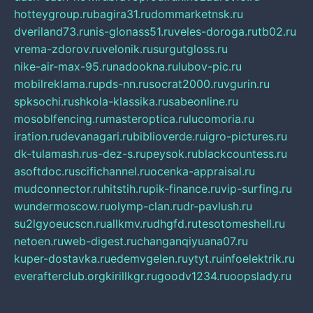
hotteygroup.ru
bagira31.ru
dommarketnsk.ru
dveriland73.ru
nis-glonass51.ru
veles-doroga.ru
tb02.ru
vrema-zdorov.ru
velonik.ru
surgutgloss.ru
nike-air-max-95.ru
nadookna.ru
lubov-pic.ru
mobilreklama.ru
pds-nn.ru
socrat2000.ru
vgurin.ru
spksochi.ru
shkola-klassika.ru
sabeonline.ru
mosoblfencing.ru
masteroptica.ru
lucomoria.ru
iration.ru
devanagari.ru
biblioverde.ru
igro-pictures.ru
dk-tulamash.ru
s-dez-s.ru
peysok.ru
blackcountess.ru
asoftdoc.ru
scifichannel.ru
ocenka-appraisal.ru
mudconnector.ru
hitstih.ru
pik-finance.ru
vip-surfing.ru
wundermoscow.ru
olymp-clan.ru
dr-pavlush.ru
su2lgyoeucscn.ru
allkmv.ru
dhgfd.ru
tesotomeshell.ru
netoen.ru
web-digest.ru
changanqiyuana07.ru
kuper-dostavka.ru
edemvgelen.ru
ytyt.ru
infoelektrik.ru
everafterclub.org
kirillkgr.ru
goodv1234.ru
oopslady.ru