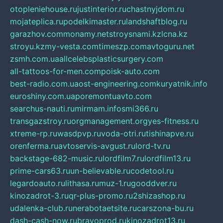
otopleniehouse.ru
justinterior.ru
chastnyjdom.ru
mojateplica.ru
podelkimaster.ru
landshaftblog.ru
garazhov.com
monamy.net
stroysnami.kz
lcna.kz
stroyu.kz
my-vesta.com
timeszp.com
avtoguru.net
zsmh.com.ua
allcelebsplasticsurgery.com
all-tattoos-for-men.com
poisk-auto.com
best-radio.com.ua
ost-engineering.com
kuryatnik.info
euroshiny.com.ua
poremontuavto.com
searchus-nauti.ru
mirmam.info
smi366.ru
transgazstroy.ru
orgmanagement.org
yes-fitness.ru
xtreme-rp.ru
wasdpvp.ru
voda-otri.ru
tishinapve.ru
orenferma.ru
avtoservis-avgust.ru
lord-tv.ru
backstage-682-music.ru
lordfilm7.ru
lordfilm13.ru
prime-cars63.ru
un-believable.ru
codetool.ru
legardoauto.ru
lithasa.ru
muz-1.ru
gooddver.ru
kinozadrot-3.ru
qr-plus-promo.ru
2shizashop.ru
udalenka-club.ru
nerabotaetsite.ru
carszona-bu.ru
dash-cash-now.ru
bravoprod.ru
kinozadrot13.ru