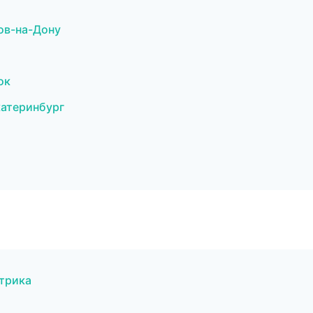
ов-на-Дону
ок
катеринбург
трика