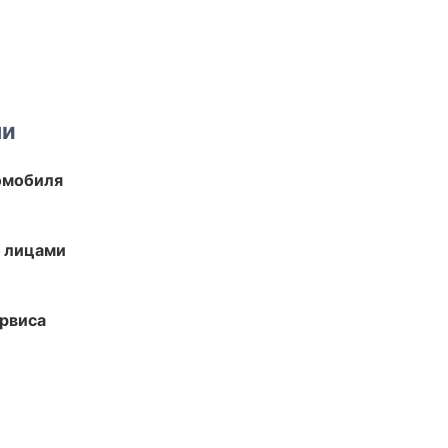
ми
омобиля
и лицами
рвиса