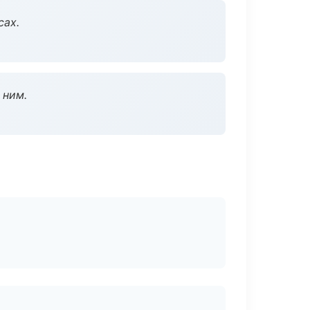
сах.
 ним.