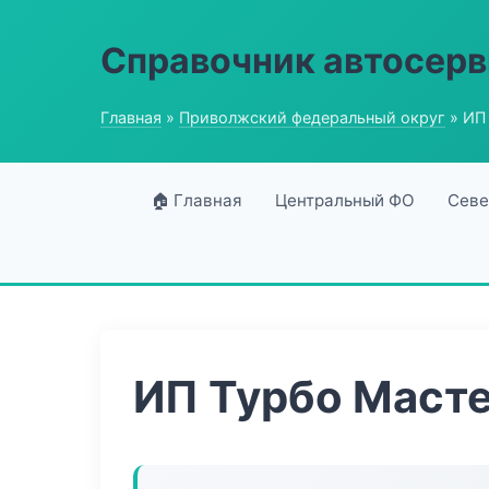
Справочник автосерв
Главная
»
Приволжский федеральный округ
» ИП
🏠 Главная
Центральный ФО
Севе
ИП Турбо Маст