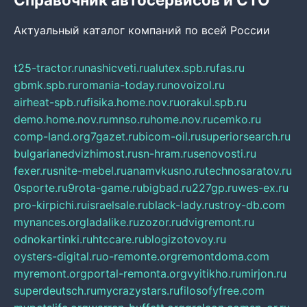
Актуальный каталог компаний по всей России
t25-tractor.ru
nashicveti.ru
alutex.spb.ru
fas.ru
gbmk.spb.ru
romania-today.ru
novoizol.ru
airheat-spb.ru
fisika.home.nov.ru
orakul.spb.ru
demo.home.nov.ru
mnso.ru
home.nov.ru
cemko.ru
comp-land.org
7gazet.ru
bicom-oil.ru
superiorsearch.ru
bulgarianedvizhimost.ru
sn-hram.ru
senovosti.ru
fexer.ru
snite-mebel.ru
anamvkusno.ru
technosaratov.ru
0sporte.ru
9rota-game.ru
bigbad.ru
227gp.ru
wes-ex.ru
pro-kirpichi.ru
israelsale.ru
black-lady.ru
stroy-db.com
mynances.org
ladalike.ru
zozor.ru
dvigremont.ru
odnokartinki.ru
htccare.ru
blogizotovoy.ru
oysters-digital.ru
o-remonte.org
remontdoma.com
myremont.org
portal-remonta.org
vyitikho.ru
mirjon.ru
superdeutsch.ru
mycrazystars.ru
filosofyfree.com