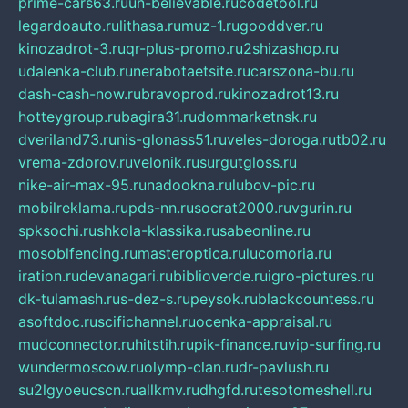
prime-cars63.ru
un-believable.ru
codetool.ru
legardoauto.ru
lithasa.ru
muz-1.ru
gooddver.ru
kinozadrot-3.ru
qr-plus-promo.ru
2shizashop.ru
udalenka-club.ru
nerabotaetsite.ru
carszona-bu.ru
dash-cash-now.ru
bravoprod.ru
kinozadrot13.ru
hotteygroup.ru
bagira31.ru
dommarketnsk.ru
dveriland73.ru
nis-glonass51.ru
veles-doroga.ru
tb02.ru
vrema-zdorov.ru
velonik.ru
surgutgloss.ru
nike-air-max-95.ru
nadookna.ru
lubov-pic.ru
mobilreklama.ru
pds-nn.ru
socrat2000.ru
vgurin.ru
spksochi.ru
shkola-klassika.ru
sabeonline.ru
mosoblfencing.ru
masteroptica.ru
lucomoria.ru
iration.ru
devanagari.ru
biblioverde.ru
igro-pictures.ru
dk-tulamash.ru
s-dez-s.ru
peysok.ru
blackcountess.ru
asoftdoc.ru
scifichannel.ru
ocenka-appraisal.ru
mudconnector.ru
hitstih.ru
pik-finance.ru
vip-surfing.ru
wundermoscow.ru
olymp-clan.ru
dr-pavlush.ru
su2lgyoeucscn.ru
allkmv.ru
dhgfd.ru
tesotomeshell.ru