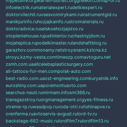
mypetslife.org
warren-buffett.org
greleon.com
sp-or.ru
infoelectrik.ru
materialexpert.ru
detkiexpert.ru
doktorvilechit.ru
vsesvoimirykami.ru
instrumentgid.ru
manikjurinfo.ru
hozjajkainfo.ru
stroimaterials.ru
doktoradvice.ru
selskoehozjajstvo.ru
otopleniehouse.ru
justinterior.ru
chastnyjdom.ru
mojateplica.ru
podelkimaster.ru
landshaftblog.ru
garazhov.com
monamy.net
stroysnami.kz
lcna.kz
stroyu.kz
my-vesta.com
timeszp.com
avtoguru.net
zsmh.com.ua
allcelebsplasticsurgery.com
all-tattoos-for-men.com
poisk-auto.com
best-radio.com.ua
ost-engineering.com
kuryatnik.info
euroshiny.com.ua
poremontuavto.com
searchus-nauti.ru
mirmam.info
smi366.ru
transgazstroy.ru
orgmanagement.org
yes-fitness.ru
xtreme-rp.ru
wasdpvp.ru
voda-otri.ru
tishinapve.ru
orenferma.ru
avtoservis-avgust.ru
lord-tv.ru
backstage-682-music.ru
lordfilm7.ru
lordfilm13.ru