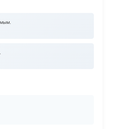
омым.
.