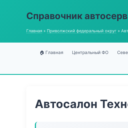
Справочник автосерв
Главная
»
Приволжский федеральный округ
» Ав
🏠 Главная
Центральный ФО
Севе
Автосалон Тех