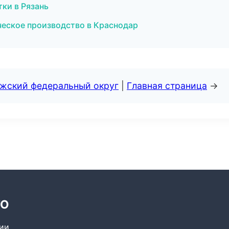
ки в Рязань
ческое производство в Краснодар
лжский федеральный округ
|
Главная страница
→
ТО
сии