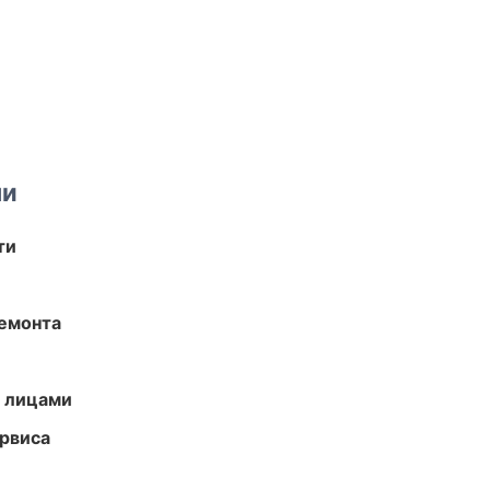
ми
ти
ремонта
и лицами
рвиса