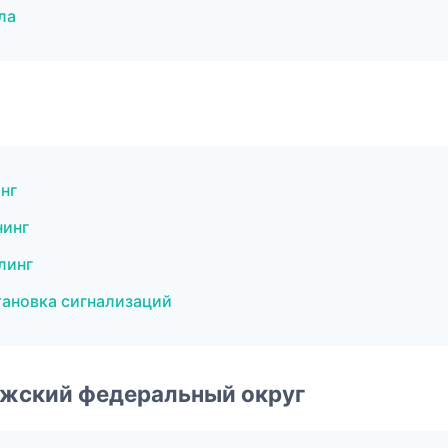
ла
нг
нинг
линг
тановка сигнализаций
лжский федеральный округ