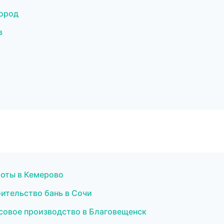
ород
в
оты в Кемерово
ительство бань в Сочи
совое производство в Благовещенск