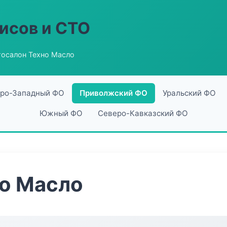
исов и СТО
тосалон Техно Масло
ро-Западный ФО
Приволжский ФО
Уральский ФО
Южный ФО
Северо-Кавказский ФО
но Масло