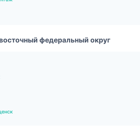
евосточный федеральный округ
к
щенск