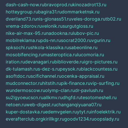
dash-cash-now.ru
bravoprod.ru
kinozadrot13.ru
hotteygroup.ru
bagira31.ru
dommarketnsk.ru
dveriland73.ru
nis-glonass51.ru
veles-doroga.ru
tb02.ru
vrema-zdorov.ru
velonik.ru
surgutgloss.ru
nike-air-max-95.ru
nadookna.ru
lubov-pic.ru
mobilreklama.ru
pds-nn.ru
socrat2000.ru
vgurin.ru
spksochi.ru
shkola-klassika.ru
sabeonline.ru
mosoblfencing.ru
masteroptica.ru
lucomoria.ru
iration.ru
devanagari.ru
biblioverde.ru
igro-pictures.ru
dk-tulamash.ru
s-dez-s.ru
peysok.ru
blackcountess.ru
asoftdoc.ru
scifichannel.ru
ocenka-appraisal.ru
mudconnector.ru
hitstih.ru
pik-finance.ru
vip-surfing.ru
wundermoscow.ru
olymp-clan.ru
dr-pavlush.ru
su2lgyoeucscn.ru
allkmv.ru
dhgfd.ru
tesotomeshell.ru
netoen.ru
web-digest.ru
changanqiyuana07.ru
kuper-dostavka.ru
edemvgelen.ru
ytyt.ru
infoelektrik.ru
everafterclub.org
kirillkgr.ru
goodv1234.ru
oopslady.ru