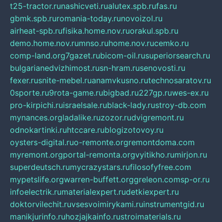
t25-tractor.ru
nashicveti.ru
alutex.spb.ru
fas.ru
gbmk.spb.ru
romania-today.ru
novoizol.ru
airheat-spb.ru
fisika.home.nov.ru
orakul.spb.ru
demo.home.nov.ru
mnso.ru
home.nov.ru
cemko.ru
comp-land.org
7gazet.ru
bicom-oil.ru
superiorsearch.ru
bulgarianedvizhimost.ru
sn-hram.ru
senovosti.ru
fexer.ru
snite-mebel.ru
anamvkusno.ru
technosaratov.ru
0sporte.ru
9rota-game.ru
bigbad.ru
227gp.ru
wes-ex.ru
pro-kirpichi.ru
israelsale.ru
black-lady.ru
stroy-db.com
mynances.org
ladalike.ru
zozor.ru
dvigremont.ru
odnokartinki.ru
htccare.ru
blogizotovoy.ru
oysters-digital.ru
o-remonte.org
remontdoma.com
myremont.org
portal-remonta.org
vyitikho.ru
mirjon.ru
superdeutsch.ru
mycrazystars.ru
filosofyfree.com
mypetslife.org
warren-buffett.org
greleon.com
sp-or.ru
infoelectrik.ru
materialexpert.ru
detkiexpert.ru
doktorvilechit.ru
vsesvoimirykami.ru
instrumentgid.ru
manikjurinfo.ru
hozjajkainfo.ru
stroimaterials.ru