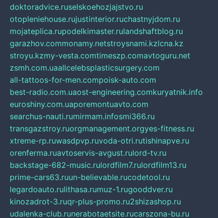
doktoradvice.ru
selskoehozjajstvo.ru
otopleniehouse.ru
justinterior.ru
chastnyjdom.ru
mojateplica.ru
podelkimaster.ru
landshaftblog.ru
garazhov.com
monamy.net
stroysnami.kz
lcna.kz
stroyu.kz
my-vesta.com
timeszp.com
avtoguru.net
zsmh.com.ua
allcelebsplasticsurgery.com
all-tattoos-for-men.com
poisk-auto.com
best-radio.com.ua
ost-engineering.com
kuryatnik.info
euroshiny.com.ua
poremontuavto.com
searchus-nauti.ru
mirmam.info
smi366.ru
transgazstroy.ru
orgmanagement.org
yes-fitness.ru
xtreme-rp.ru
wasdpvp.ru
voda-otri.ru
tishinapve.ru
orenferma.ru
avtoservis-avgust.ru
lord-tv.ru
backstage-682-music.ru
lordfilm7.ru
lordfilm13.ru
prime-cars63.ru
un-believable.ru
codetool.ru
legardoauto.ru
lithasa.ru
muz-1.ru
gooddver.ru
kinozadrot-3.ru
qr-plus-promo.ru
2shizashop.ru
udalenka-club.ru
nerabotaetsite.ru
carszona-bu.ru