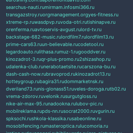
searchus-nauti.ru
mirmam.info
smi366.ru
transgazstroy.ru
orgmanagement.org
yes-fitness.ru
xtreme-rp.ru
wasdpvp.ru
voda-otri.ru
tishinapve.ru
orenferma.ru
avtoservis-avgust.ru
lord-tv.ru
backstage-682-music.ru
lordfilm7.ru
lordfilm13.ru
prime-cars63.ru
un-believable.ru
codetool.ru
legardoauto.ru
lithasa.ru
muz-1.ru
gooddver.ru
kinozadrot-3.ru
qr-plus-promo.ru
2shizashop.ru
udalenka-club.ru
nerabotaetsite.ru
carszona-bu.ru
dash-cash-now.ru
bravoprod.ru
kinozadrot13.ru
hotteygroup.ru
bagira31.ru
dommarketnsk.ru
dveriland73.ru
nis-glonass51.ru
veles-doroga.ru
tb02.ru
vrema-zdorov.ru
velonik.ru
surgutgloss.ru
nike-air-max-95.ru
nadookna.ru
lubov-pic.ru
mobilreklama.ru
pds-nn.ru
socrat2000.ru
vgurin.ru
spksochi.ru
shkola-klassika.ru
sabeonline.ru
mosoblfencing.ru
masteroptica.ru
lucomoria.ru