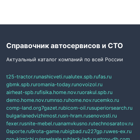
Справочник автосервисов и СТО
Актуальный каталог компаний по всей России
t25-tractor.ru
nashicveti.ru
alutex.spb.ru
fas.ru
gbmk.spb.ru
romania-today.ru
novoizol.ru
airheat-spb.ru
fisika.home.nov.ru
orakul.spb.ru
demo.home.nov.ru
mnso.ru
home.nov.ru
cemko.ru
comp-land.org
7gazet.ru
bicom-oil.ru
superiorsearch.ru
bulgarianedvizhimost.ru
sn-hram.ru
senovosti.ru
fexer.ru
snite-mebel.ru
anamvkusno.ru
technosaratov.ru
0sporte.ru
9rota-game.ru
bigbad.ru
227gp.ru
wes-ex.ru
pro-kirpichi.ru
israelsale.ru
black-lady.ru
stroy-db.com