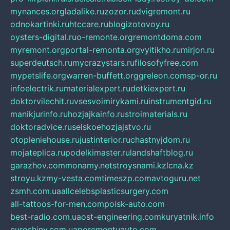
mynances.org
ladalike.ru
zozor.ru
dvigremont.ru
odnokartinki.ru
htccare.ru
blogizotovoy.ru
oysters-digital.ru
o-remonte.org
remontdoma.com
myremont.org
portal-remonta.org
vyitikho.ru
mirjon.ru
superdeutsch.ru
mycrazystars.ru
filosofyfree.com
mypetslife.org
warren-buffett.org
greleon.com
sp-or.ru
infoelectrik.ru
materialexpert.ru
detkiexpert.ru
doktorvilechit.ru
vsesvoimirykami.ru
instrumentgid.ru
manikjurinfo.ru
hozjajkainfo.ru
stroimaterials.ru
doktoradvice.ru
selskoehozjajstvo.ru
otopleniehouse.ru
justinterior.ru
chastnyjdom.ru
mojateplica.ru
podelkimaster.ru
landshaftblog.ru
garazhov.com
monamy.net
stroysnami.kz
lcna.kz
stroyu.kz
my-vesta.com
timeszp.com
avtoguru.net
zsmh.com.ua
allcelebsplasticsurgery.com
all-tattoos-for-men.com
poisk-auto.com
best-radio.com.ua
ost-engineering.com
kuryatnik.info
euroshiny.com.ua
poremontuavto.com