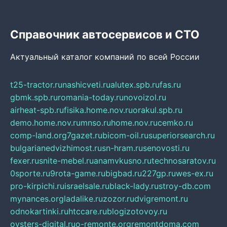
Справочник автосервисов и СТО
Актуальный каталог компаний по всей России
t25-tractor.ru
nashicveti.ru
alutex.spb.ru
fas.ru
gbmk.spb.ru
romania-today.ru
novoizol.ru
airheat-spb.ru
fisika.home.nov.ru
orakul.spb.ru
demo.home.nov.ru
mnso.ru
home.nov.ru
cemko.ru
comp-land.org
7gazet.ru
bicom-oil.ru
superiorsearch.ru
bulgarianedvizhimost.ru
sn-hram.ru
senovosti.ru
fexer.ru
snite-mebel.ru
anamvkusno.ru
technosaratov.ru
0sporte.ru
9rota-game.ru
bigbad.ru
227gp.ru
wes-ex.ru
pro-kirpichi.ru
israelsale.ru
black-lady.ru
stroy-db.com
mynances.org
ladalike.ru
zozor.ru
dvigremont.ru
odnokartinki.ru
htccare.ru
blogizotovoy.ru
oysters-digital.ru
o-remonte.org
remontdoma.com