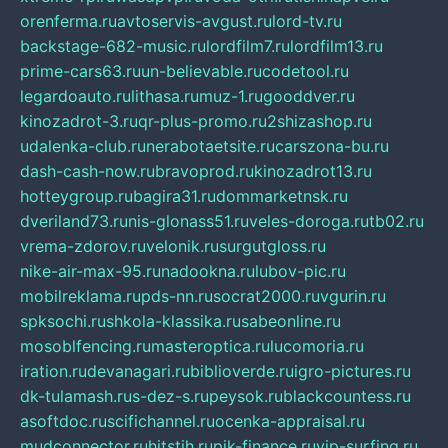
orenferma.ru
avtoservis-avgust.ru
lord-tv.ru
backstage-682-music.ru
lordfilm7.ru
lordfilm13.ru
prime-cars63.ru
un-believable.ru
codetool.ru
legardoauto.ru
lithasa.ru
muz-1.ru
gooddver.ru
kinozadrot-3.ru
qr-plus-promo.ru
2shizashop.ru
udalenka-club.ru
nerabotaetsite.ru
carszona-bu.ru
dash-cash-now.ru
bravoprod.ru
kinozadrot13.ru
hotteygroup.ru
bagira31.ru
dommarketnsk.ru
dveriland73.ru
nis-glonass51.ru
veles-doroga.ru
tb02.ru
vrema-zdorov.ru
velonik.ru
surgutgloss.ru
nike-air-max-95.ru
nadookna.ru
lubov-pic.ru
mobilreklama.ru
pds-nn.ru
socrat2000.ru
vgurin.ru
spksochi.ru
shkola-klassika.ru
sabeonline.ru
mosoblfencing.ru
masteroptica.ru
lucomoria.ru
iration.ru
devanagari.ru
biblioverde.ru
igro-pictures.ru
dk-tulamash.ru
s-dez-s.ru
peysok.ru
blackcountess.ru
asoftdoc.ru
scifichannel.ru
ocenka-appraisal.ru
mudconnector.ru
hitstih.ru
pik-finance.ru
vip-surfing.ru