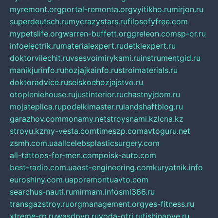
myremont.org
portal-remonta.org
vyitikho.ru
mirjon.ru
superdeutsch.ru
mycrazystars.ru
filosofyfree.com
mypetslife.org
warren-buffett.org
greleon.com
sp-or.ru
infoelectrik.ru
materialexpert.ru
detkiexpert.ru
doktorvilechit.ru
vsesvoimirykami.ru
instrumentgid.ru
manikjurinfo.ru
hozjajkainfo.ru
stroimaterials.ru
doktoradvice.ru
selskoehozjajstvo.ru
otopleniehouse.ru
justinterior.ru
chastnyjdom.ru
mojateplica.ru
podelkimaster.ru
landshaftblog.ru
garazhov.com
monamy.net
stroysnami.kz
lcna.kz
stroyu.kz
my-vesta.com
timeszp.com
avtoguru.net
zsmh.com.ua
allcelebsplasticsurgery.com
all-tattoos-for-men.com
poisk-auto.com
best-radio.com.ua
ost-engineering.com
kuryatnik.info
euroshiny.com.ua
poremontuavto.com
searchus-nauti.ru
mirmam.info
smi366.ru
transgazstroy.ru
orgmanagement.org
yes-fitness.ru
xtreme-rp.ru
wasdpvp.ru
voda-otri.ru
tishinapve.ru