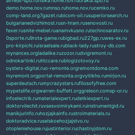
airheat-spb.ru
fisika.home.nov.ru
orakul.spb.ru
demo.home.nov.ru
mnso.ru
home.nov.ru
cemko.ru
comp-land.org
7gazet.ru
bicom-oil.ru
superiorsearch.ru
bulgarianedvizhimost.ru
sn-hram.ru
senovosti.ru
fexer.ru
snite-mebel.ru
anamvkusno.ru
technosaratov.ru
0sporte.ru
9rota-game.ru
bigbad.ru
227gp.ru
wes-ex.ru
pro-kirpichi.ru
israelsale.ru
black-lady.ru
stroy-db.com
mynances.org
ladalike.ru
zozor.ru
dvigremont.ru
odnokartinki.ru
htccare.ru
blogizotovoy.ru
oysters-digital.ru
o-remonte.org
remontdoma.com
myremont.org
portal-remonta.org
vyitikho.ru
mirjon.ru
superdeutsch.ru
mycrazystars.ru
filosofyfree.com
mypetslife.org
warren-buffett.org
greleon.com
sp-or.ru
infoelectrik.ru
materialexpert.ru
detkiexpert.ru
doktorvilechit.ru
vsesvoimirykami.ru
instrumentgid.ru
manikjurinfo.ru
hozjajkainfo.ru
stroimaterials.ru
doktoradvice.ru
selskoehozjajstvo.ru
otopleniehouse.ru
justinterior.ru
chastnyjdom.ru