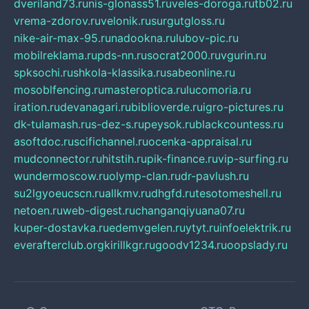
dveriland73.ru
nis-glonass51.ru
veles-doroga.ru
tb02.ru
vrema-zdorov.ru
velonik.ru
surgutgloss.ru
nike-air-max-95.ru
nadookna.ru
lubov-pic.ru
mobilreklama.ru
pds-nn.ru
socrat2000.ru
vgurin.ru
spksochi.ru
shkola-klassika.ru
sabeonline.ru
mosoblfencing.ru
masteroptica.ru
lucomoria.ru
iration.ru
devanagari.ru
biblioverde.ru
igro-pictures.ru
dk-tulamash.ru
s-dez-s.ru
peysok.ru
blackcountess.ru
asoftdoc.ru
scifichannel.ru
ocenka-appraisal.ru
mudconnector.ru
hitstih.ru
pik-finance.ru
vip-surfing.ru
wundermoscow.ru
olymp-clan.ru
dr-pavlush.ru
su2lgyoeucscn.ru
allkmv.ru
dhgfd.ru
tesotomeshell.ru
netoen.ru
web-digest.ru
changanqiyuana07.ru
kuper-dostavka.ru
edemvgelen.ru
ytyt.ru
infoelektrik.ru
everafterclub.org
kirillkgr.ru
goodv1234.ru
oopslady.ru