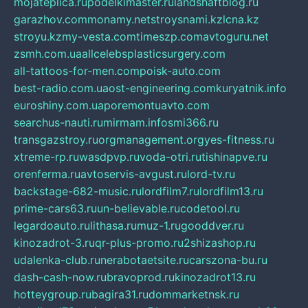
mojateplica.ru
podelkimaster.ru
landshaftblog.ru
garazhov.com
monamy.net
stroysnami.kz
lcna.kz
stroyu.kz
my-vesta.com
timeszp.com
avtoguru.net
zsmh.com.ua
allcelebsplasticsurgery.com
all-tattoos-for-men.com
poisk-auto.com
best-radio.com.ua
ost-engineering.com
kuryatnik.info
euroshiny.com.ua
poremontuavto.com
searchus-nauti.ru
mirmam.info
smi366.ru
transgazstroy.ru
orgmanagement.org
yes-fitness.ru
xtreme-rp.ru
wasdpvp.ru
voda-otri.ru
tishinapve.ru
orenferma.ru
avtoservis-avgust.ru
lord-tv.ru
backstage-682-music.ru
lordfilm7.ru
lordfilm13.ru
prime-cars63.ru
un-believable.ru
codetool.ru
legardoauto.ru
lithasa.ru
muz-1.ru
gooddver.ru
kinozadrot-3.ru
qr-plus-promo.ru
2shizashop.ru
udalenka-club.ru
nerabotaetsite.ru
carszona-bu.ru
dash-cash-now.ru
bravoprod.ru
kinozadrot13.ru
hotteygroup.ru
bagira31.ru
dommarketnsk.ru