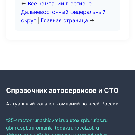
←
Все компании в регионе
Дальневосточный федеральный
округ
|
Главная страница
→
Справочник автосервисов и СТО
Актуальный каталог компаний по всей России
t25-tractor.ru
nashicveti.ru
alutex.spb.ru
fas.ru
gbmk.spb.ru
romania-today.ru
novoizol.ru