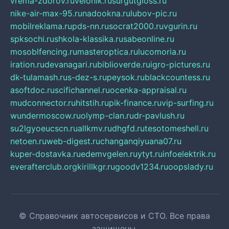
vrema-zdorov.ru
velonik.ru
surgutgloss.ru
nike-air-max-95.ru
nadookna.ru
lubov-pic.ru
mobilreklama.ru
pds-nn.ru
socrat2000.ru
vgurin.ru
spksochi.ru
shkola-klassika.ru
sabeonline.ru
mosoblfencing.ru
masteroptica.ru
lucomoria.ru
iration.ru
devanagari.ru
biblioverde.ru
igro-pictures.ru
dk-tulamash.ru
s-dez-s.ru
peysok.ru
blackcountess.ru
asoftdoc.ru
scifichannel.ru
ocenka-appraisal.ru
mudconnector.ru
hitstih.ru
pik-finance.ru
vip-surfing.ru
wundermoscow.ru
olymp-clan.ru
dr-pavlush.ru
su2lgyoeucscn.ru
allkmv.ru
dhgfd.ru
tesotomeshell.ru
netoen.ru
web-digest.ru
changanqiyuana07.ru
kuper-dostavka.ru
edemvgelen.ru
ytyt.ru
infoelektrik.ru
everafterclub.org
kirillkgr.ru
goodv1234.ru
oopslady.ru
© Справочник автосервисов и СТО. Все права
защищены.