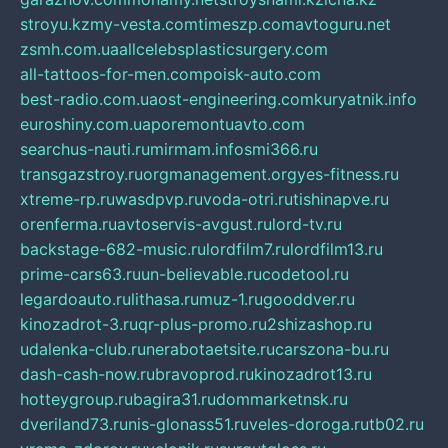
stroyu.kz
my-vesta.com
timeszp.com
avtoguru.net
zsmh.com.ua
allcelebsplasticsurgery.com
all-tattoos-for-men.com
poisk-auto.com
best-radio.com.ua
ost-engineering.com
kuryatnik.info
euroshiny.com.ua
poremontuavto.com
searchus-nauti.ru
mirmam.info
smi366.ru
transgazstroy.ru
orgmanagement.org
yes-fitness.ru
xtreme-rp.ru
wasdpvp.ru
voda-otri.ru
tishinapve.ru
orenferma.ru
avtoservis-avgust.ru
lord-tv.ru
backstage-682-music.ru
lordfilm7.ru
lordfilm13.ru
prime-cars63.ru
un-believable.ru
codetool.ru
legardoauto.ru
lithasa.ru
muz-1.ru
gooddver.ru
kinozadrot-3.ru
qr-plus-promo.ru
2shizashop.ru
udalenka-club.ru
nerabotaetsite.ru
carszona-bu.ru
dash-cash-now.ru
bravoprod.ru
kinozadrot13.ru
hotteygroup.ru
bagira31.ru
dommarketnsk.ru
dveriland73.ru
nis-glonass51.ru
veles-doroga.ru
tb02.ru