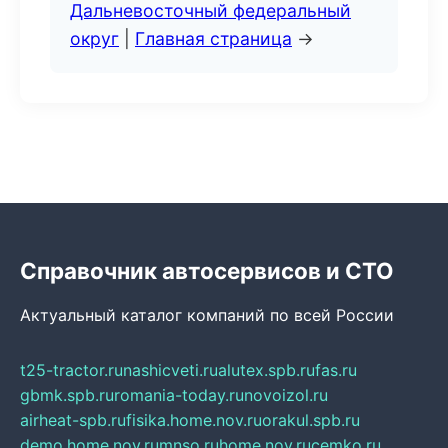
Дальневосточный федеральный
округ
|
Главная страница
→
Справочник автосервисов и СТО
Актуальный каталог компаний по всей России
t25-tractor.ru
nashicveti.ru
alutex.spb.ru
fas.ru
gbmk.spb.ru
romania-today.ru
novoizol.ru
airheat-spb.ru
fisika.home.nov.ru
orakul.spb.ru
demo.home.nov.ru
mnso.ru
home.nov.ru
cemko.ru