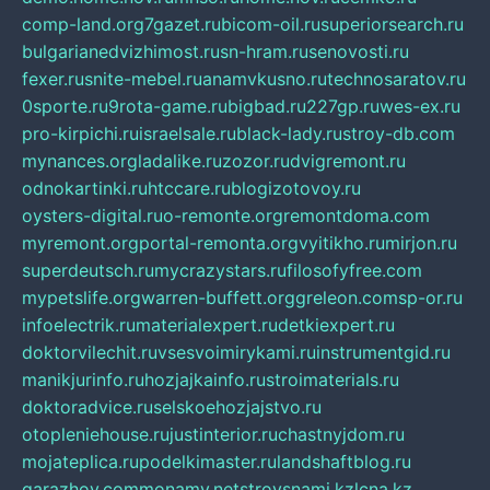
comp-land.org
7gazet.ru
bicom-oil.ru
superiorsearch.ru
bulgarianedvizhimost.ru
sn-hram.ru
senovosti.ru
fexer.ru
snite-mebel.ru
anamvkusno.ru
technosaratov.ru
0sporte.ru
9rota-game.ru
bigbad.ru
227gp.ru
wes-ex.ru
pro-kirpichi.ru
israelsale.ru
black-lady.ru
stroy-db.com
mynances.org
ladalike.ru
zozor.ru
dvigremont.ru
odnokartinki.ru
htccare.ru
blogizotovoy.ru
oysters-digital.ru
o-remonte.org
remontdoma.com
myremont.org
portal-remonta.org
vyitikho.ru
mirjon.ru
superdeutsch.ru
mycrazystars.ru
filosofyfree.com
mypetslife.org
warren-buffett.org
greleon.com
sp-or.ru
infoelectrik.ru
materialexpert.ru
detkiexpert.ru
doktorvilechit.ru
vsesvoimirykami.ru
instrumentgid.ru
manikjurinfo.ru
hozjajkainfo.ru
stroimaterials.ru
doktoradvice.ru
selskoehozjajstvo.ru
otopleniehouse.ru
justinterior.ru
chastnyjdom.ru
mojateplica.ru
podelkimaster.ru
landshaftblog.ru
garazhov.com
monamy.net
stroysnami.kz
lcna.kz